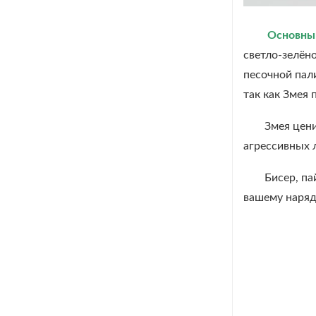
Основным
светло-зелён
песочной пал
так как Змея 
Змея цени
агрессивных 
Бисер, па
вашему наряд