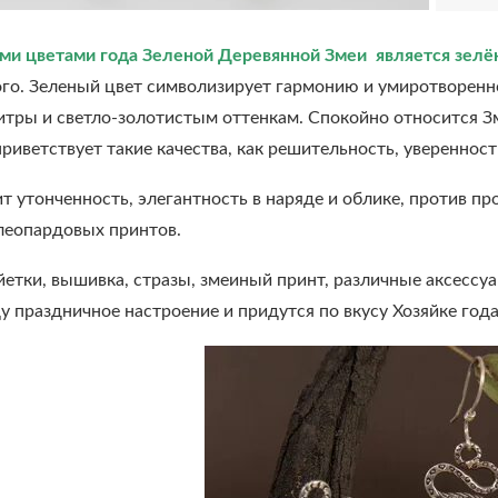
и цветами года Зеленой Деревянной Змеи является зелё
ого. Зеленый цвет символизирует гармонию и умиротворенно
итры и светло-золотистым оттенкам. Спокойно относится Зм
приветствует такие качества, как решительность, уверенност
т утонченность, элегантность в наряде и облике, против п
леопардовых принтов.
йетки, вышивка, стразы, змеиный принт, различные аксесс
у праздничное настроение и придутся по вкусу Хозяйке год