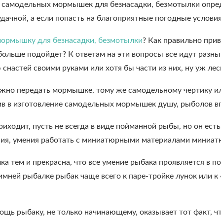
 самодельных мормышек для безнасадки, безмотылки опред
дачной, а если попасть на благоприятные погодные условия
мормышку для безнасадки, безмотылки
? Как правильно при
больше подойдет? К ответам на эти вопросы все идут разны
 снастей своими руками или хотя бы части из них, ну уж ле
ожно передать мормышке, тому же самодельному чертику ил
ив в изготовление самодельных мормышек душу, рыболов впр
риходит, пусть не всегда в виде пойманной рыбы, но он ест
ния, умения работать с миниатюрными материалами миниат
а тем и прекрасна, что все умение рыбака проявляется в пол
имней рыбалке рыбак чаще всего к паре-тройке лунок или к 
щь рыбаку, не только начинающему, оказывает тот факт, ч