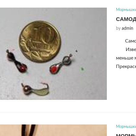
Мормышк
САМОД
by
admin
Само
Известн
меньше м
Прекрас
Мормышк
МОРМЫ