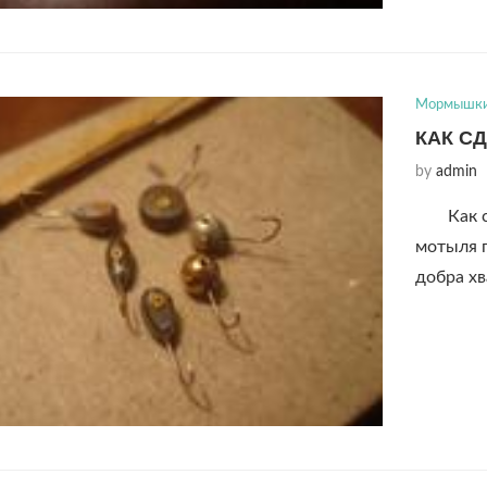
Мормышк
КАК С
by
admin
Как 
мотыля п
добра хв