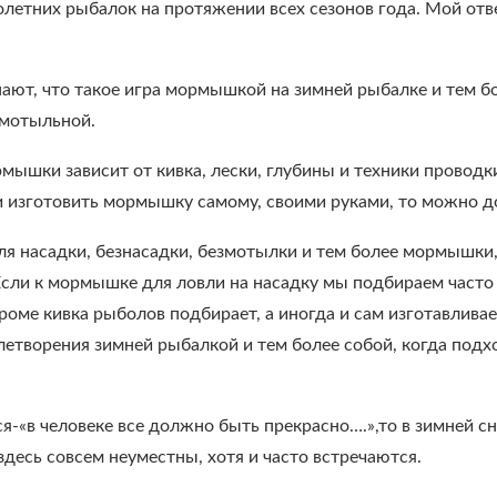
летних рыбалок на протяжении всех сезонов года. Мой отве
нают, что такое игра мормышкой на зимней рыбалке и тем б
змотыльной.
мышки зависит от кивка, лески, глубины и техники проводк
и изготовить мормышку самому, своими руками, то можно до
 насадки, безнасадки, безмотылки и тем более мормышки, 
Если к мормышке для ловли на насадку мы подбираем част
роме кивка рыболов подбирает, а иногда и сам изготавливае
летворения зимней рыбалкой и тем более собой, когда под
ся-«в человеке все должно быть прекрасно….»,то в зимней 
десь совсем неуместны, хотя и часто встречаются.