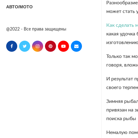
Разнообразие
АВТО/МОТО
может стать у
Как сделать 
@2022 - Все права защищены
какая удочка 
изготовлению
Только так м
говоря, влож
И результат п
своего терпе
Зимняя рыбалк
привязан на з
поиска рыбы
Немалую помо