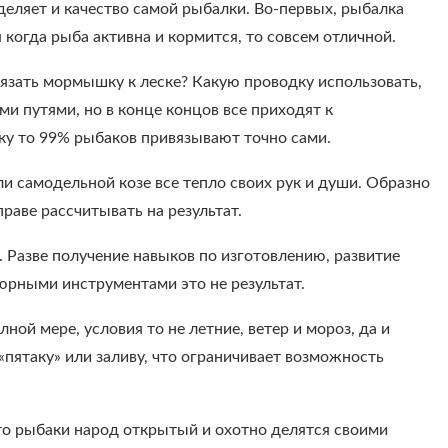
еляет и качество самой рыбалки. Во-первых, рыбалка
 когда рыба активна и кормится, то совсем отличной.
вязать мормышку к леске? Какую проводку использовать,
ми путями, но в конце концов все приходят к
ску то 99% рыбаков привязывают точно сами.
и самодельной козе все тепло своих рук и души. Образно
аве рассчитывать на результат.
ь. Разве получение навыков по изготовлению, развитие
юрными инструментами это не результат.
ной мере, условия то не летние, ветер и мороз, да и
«пятаку» или заливу, что ограничивает возможность
то рыбаки народ открытый и охотно делятся своими