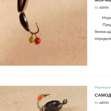
by
admin
Морм
Предст
безнаса
определ
Мормышк
САМОД
by
admin