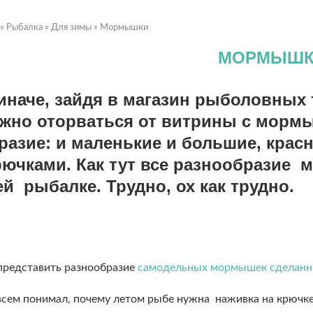
»
Рыбалка
»
Для зимы
»
Мормышки
МОРМЫШК
 иначе, зайдя в магазин рыболовных 
жно оторваться от витрины с мормыш
разие: и маленькие и большие, красн
рючками. Как тут все разнообразие
й рыбалке. Трудно, ох как трудно.
представить разнообразие
самодельных мормышек сделанн
овсем понимал, почему летом рыбе нужна наживка на крючке