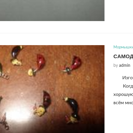
Мормышк
САМО
by
admin
Изго
Когда я
хорошую
всём мн