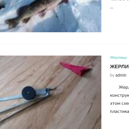
…
Жерлицы
ЖЕРЛИ
by
admin
Жер
констру
этом схе
пластик