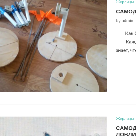
Жерлицы
САМОД
by
admin
Как 
Каждый 
знает, ч
Жерлицы
САМОД
ЛОВЛИ