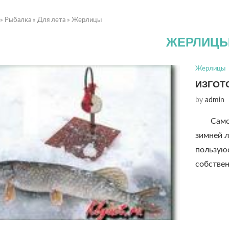
»
Рыбалка
»
Для лета
»
Жерлицы
ЖЕРЛИЦ
Жерлицы
ИЗГОТ
by
admin
Сам
зимней л
пользую
собстве