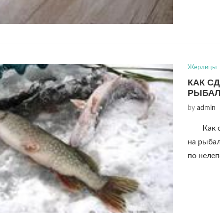
Жерлицы
КАК С
РЫБАЛ
by
admin
Как 
на рыба
по нелеп