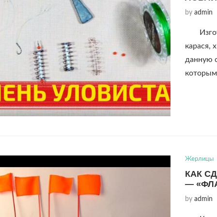
by
admin
Изго
карася,
данную с
которы
Жерлицы
КАК С
— «ФЛ
by
admin