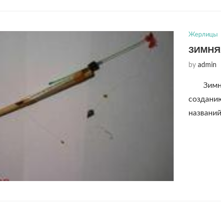
Жерлицы
ЗИМНЯ
by
admin
Зимн
создани
названий