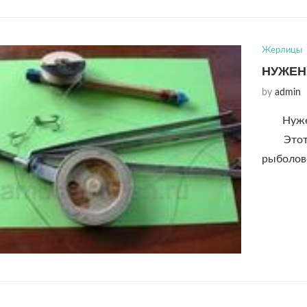
Жерлицы
НУЖЕН
by
admin
Нуже
Этот во
рыболов