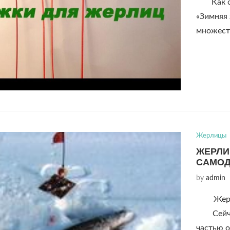
Как 
«Зимняя
множест
Жерлицы
ЖЕРЛИ
САМО
by
admin
Жерл
Сейчас 
частью о