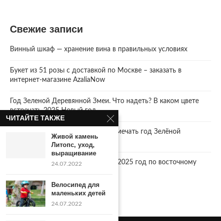
Свежие записи
Винный шкаф — хранение вина в правильных условиях
Букет из 51 розы с доставкой по Москве – заказать в
интернет-магазине AzaliaNow
Год Зеленой Деревянной Змеи. Что надеть? В каком цвете
встречать 2025 Новый год.
ЧИТАЙТЕ ТАКЖЕ
2025 год. Где и как правильно отмечать год Зелёной
Живой камень
Деревянной Змеи
Литопс, уход,
выращивание
Что год грядущий нам готовит… 2025 год по восточному
24.07.2022
календарю.
Велосипед для
маленьких детей
24.07.2022