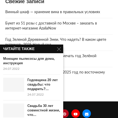
Свежие записи
Винный шкаф — хранение вина в правильных условиях
Букет из 51 розы с доставкой по Москве – заказать в
интернет-магазине AzaliaNow
Год Зеленой Деревянной Змеи. Что надеть? В каком цвете
встречать 2025 Новый год.
ЧИТАЙТЕ ТАКЖЕ
2025 год. Где и как правильно отмечать год Зелёной
Моющие пылесосы для дома,
Деревянной Змеи
инструкция
24.07.2022
Что год грядущий нам готовит… 2025 год по восточному
календарю.
Годовщина 20 лет
свадьбы: что
подарить?...
24.07.2022
Свадьба 30 лет
совместной жизни,
что...