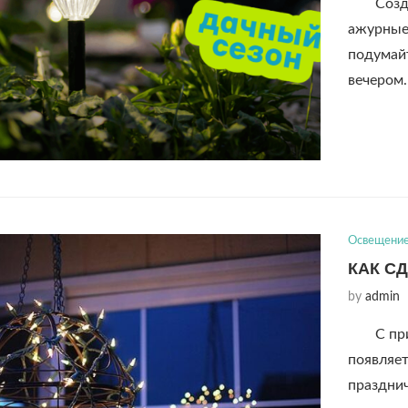
Созд
ажурные 
подумайт
вечером
Освещени
КАК С
by
admin
С пр
появляет
празднич