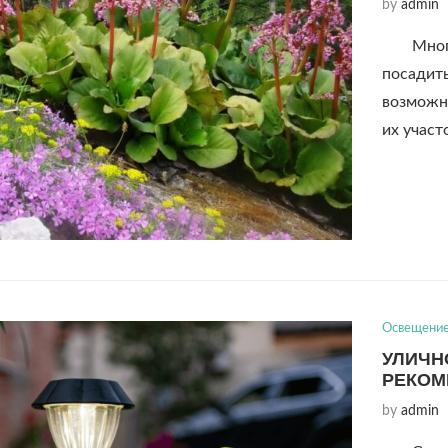
by
admin
Мног
посадить
возможно
их участ
Освещени
УЛИЧН
РЕКОМ
by
admin