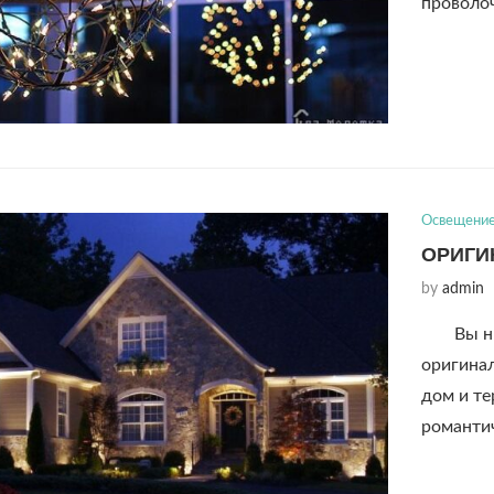
проволо
Освещени
ОРИГИ
by
admin
Вы н
оригинал
дом и те
романти