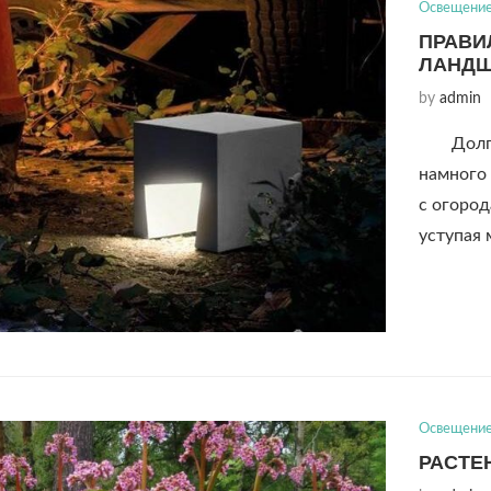
Освещени
ПРАВИ
ЛАНДШ
by
admin
Долг
намного 
с огоро
уступая
Освещени
РАСТЕ