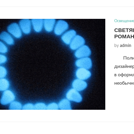
Освещени
СВЕТЯ
РОМАН
by
admin
Поли
дизайне
в оформ
необычн