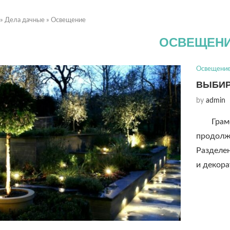
»
Дела дачные
»
Освещение
ОСВЕЩЕН
Освещени
ВЫБИР
by
admin
Грам
продолжа
Разделе
и декора