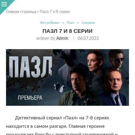
Главная страница
»
Пазл 7 и 8 серии
Без рубрики
Пазл
Сериалы
ПАЗЛ 7 И 8 СЕРИИ
written by
Admin
06.07.2023
Детективный сериал «Пазл» на 7-8 сериях
находится в самом разгаре. Главная героиня
продолжает борьбу с преступной группировкой и