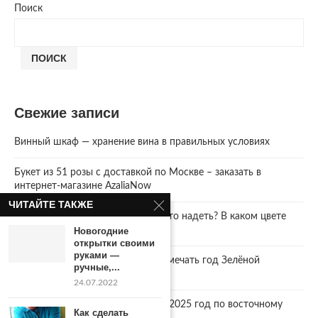
Поиск
ПОИСК
Свежие записи
Винный шкаф — хранение вина в правильных условиях
Букет из 51 розы с доставкой по Москве – заказать в
интернет-магазине AzaliaNow
ЧИТАЙТЕ ТАКЖЕ
Год Зеленой Деревянной Змеи. Что надеть? В каком цвете
встречать 2025 Новый год.
Новогодние
открытки своими
руками —
2025 год. Где и как правильно отмечать год Зелёной
ручные,...
Деревянной Змеи
24.07.2022
Что год грядущий нам готовит… 2025 год по восточному
Как сделать
календарю.