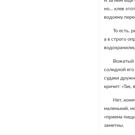
А за ним еще
но… клев этот
водоему пере
То есть, 
а в строго оп
водохранилищ
Вожатый с
солидной его 
судаки дружн
кричит: «Так,
Нет, коне
маленький, м
«приема пищи»
заметны.