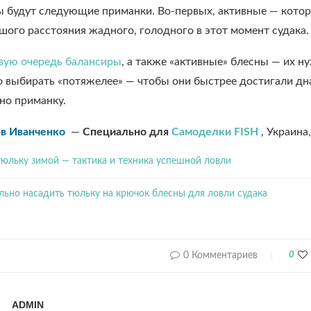
ы будут следующие приманки. Во-первых, активные — котор
шого расстояния жадного, голодного в этот момент судака.
рвую очередь балансиры
, а также «активные» блесны — их н
 выбирать «потяжелее» — чтобы они быстрее достигали дна
но приманку.
в Иванченко
—
Специально для
Самоделки FISH
, Украина
тюльку зимой — тактика и техника успешной ловли
льно насадить тюльку на крючок блесны для ловли судака
0 Комментариев
0
ADMIN