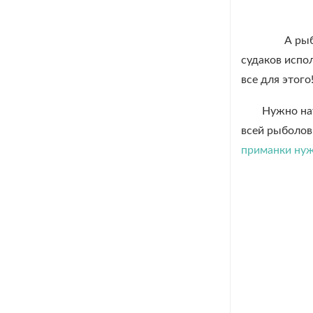
А рыбаку
судаков испо
все для этого
Нужно нау
всей рыболов
приманки ну