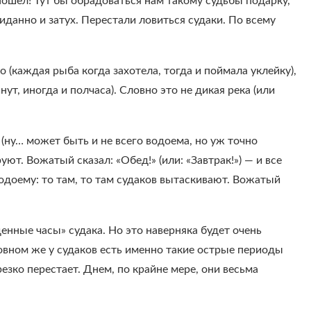
пошел! Тут бы обрадоваться нам такому судьбы подарку,
иданно и затух. Перестали ловиться судаки. По всему
о (каждая рыба когда захотела, тогда и поймала уклейку),
ут, иногда и полчаса). Словно это не дикая река (или
 (ну… может быть и не всего водоема, но уж точно
уют. Вожатый сказал: «Обед!» (или: «Завтрак!») — и все
одоему: то там, то там судаков вытаскивают. Вожатый
.
денные часы» судака. Но это наверняка будет очень
овном же у судаков есть именно такие острые периоды
езко перестает. Днем, по крайне мере, они весьма