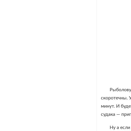
Рыболову 
скоротечны. У
минут. И буде
судака — приг
Ну а если