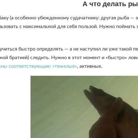
А что делать р
 (а особенно убежденному судачатнику: другая рыба — это
льзовать с максимальной для себя пользой. Нужно поймать 
!
читься быстро определять — а не наступил ли уже такой п
ной братией) следить. Нужно в этот момент и «быстро» ло
жны соответствующие: «тяжелые»
, активные.