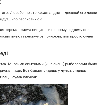
).
ого. И особенно это касается дня — дневной его ловли
ь идут… «по расписанию»!
пает «время приема пищи» — и по всему водоему они
оловы имеют монокуляры, бинокли, или просто очень
ед!
так. Многими опытными (и не очень) рыболовами было
приема пищи. Вот бывает сидишь у лунки, сидишь
т бац… судак клюнул!