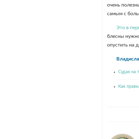
очень полезн
самым с боль
Это в пе
блесны нужно
опустить на д
Владисла
Судак на 
Как прави