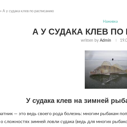
»
А у судака клев по расписанию
Наживка
А У СУДАКА КЛЕВ П
written by
Admin
19.
У судака клев на зимней ры
атник — это ведь своего рода болезнь: многим рыбакам поп
 о сложностях зимней ловли судака (ведь для многих рыбако