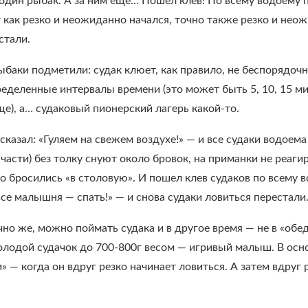
 один рыбак. А за ним еще… Пошел клев! По всему водоему 
 как резко и неожиданно начался, точно также резко и неож
стали.
рыбаки подметили: судак клюет, как правило, не беспорядочн
ределенные интервалы времени (это может быть 5, 10, 15 мин
е), а… судаковый пионерский лагерь какой-то.
казал: «Гуляем на свежем воздухе!» — и все судаки водоема
части) без толку снуют около бровок, на приманки не реагир
о бросились «в столовую». И пошел клев судаков по всему в
 все малышня — спать!» — и снова судаки ловиться перестали
чно же, можно поймать судака и в другое время — не в «обе
олодой судачок до 700-800г весом — игривый малыш. В осн
 — когда он вдруг резко начинает ловиться. А затем вдруг р