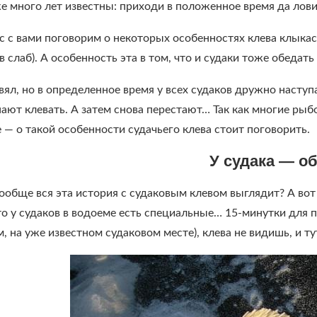
е много лет известны: приходи в положенное время да лови
 с вами поговорим о некоторых особенностях клева клыкаст
ев слаб). А особенность эта в том, что и судаки тоже обедат
вял, но в определенное время у всех судаков дружно насту
ают клевать. А затем снова перестают… Так как многие рыб
 — о такой особенности судачьего клева стоит поговорить.
У судака — об
ще вся эта история с судаковым клевом выглядит? А вот 
то у судаков в водоеме есть специальные… 15-минутки для 
 на уже известном судаковом месте), клева не видишь, и ту