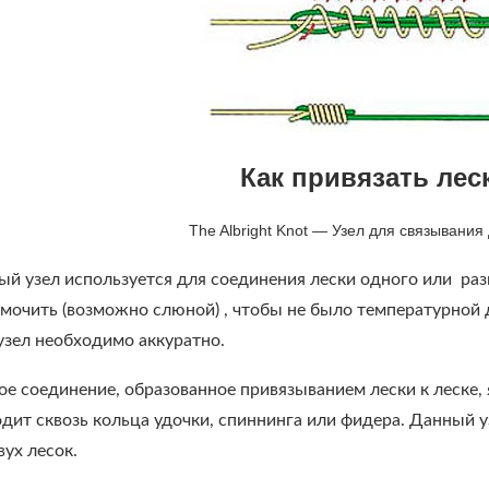
Как привязать леск
The
Albright
Knot
— Узел для связывания 
зел используется для соединения лески одного или разны
мочить (возможно слюной) , чтобы не было температурной 
зел необходимо аккуратно.
оединение, образованное привязыванием лески к леске, яв
дит сквозь кольца удочки, спиннинга или фидера. Данный у
ух лесок.