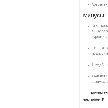
Современн
Минусы:
Та же кон
внизу пал
горелки,
л
Ткань, из
подносить
Неудобное
Палатки с
воздуха, 
Таковы гл
зимников. В 