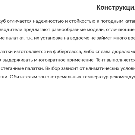
Конструкци
уб отличается надежностью и стойкостью к погодным катак
зводители предлагают разнообразные модели, отличающиес
е палатки, т.к. их установка на водоеме не займет много вр
алатки изготовляется из фибергласса, либо сплава дюралю
 выдерживать многократное применение. Тент выполняется 
 стеганные палатки. Выбор зависит от климатических услови
тки. Обитателям зон экстремальных температур рекоменду