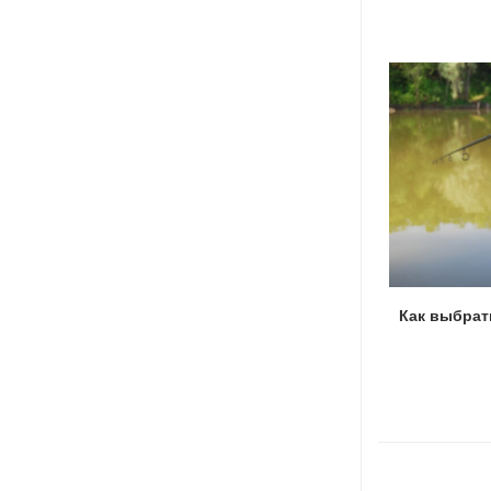
Как привязать леску к леске
Как выбрат
19.09.2022