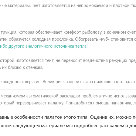
ые материалы. Тент изготовляется из непромокаемой и плотной ткан
струкция, которая обеспечивает комфорт рыболову, в конечном сче
атки образуется холодная прослойка. Обогревать «куб» становитс
ибо другого аналогичного источника тепла.
 которой изготовляется тент, не переносит воздействия режущих пр
 их близко к стенкам.
 входное отверстие. Велик риск зацепиться за нижнюю часть палатк
 механизмом автоматической раскладки проблематично использоват
который переворачивает палатку. Понадобится помощь напарника, 
авные особенности палаток этого типа. Оценив их, можно 
нашем следующем материале мы подробнее расскажем о дос