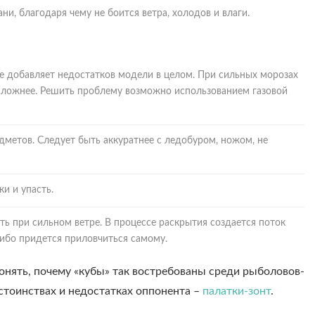
и, благодаря чему не боится ветра, холодов и влаги.
те добавляет недостатков модели в целом. При сильных морозах
я сложнее. Решить проблему возможно использованием газовой
едметов. Следует быть аккуратнее с ледобуром, ножом, не
и и упасть.
ь при сильном ветре. В процессе раскрытия создается поток
либо придется приловчиться самому.
понять, почему «кубы» так востребованы среди рыболовов-
тоинствах и недостатках оппонента –
палатки-зонт
.