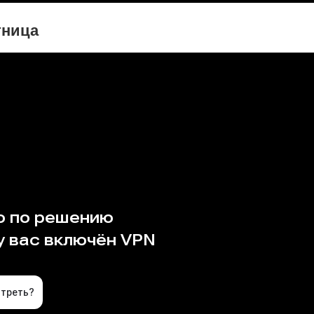
тница