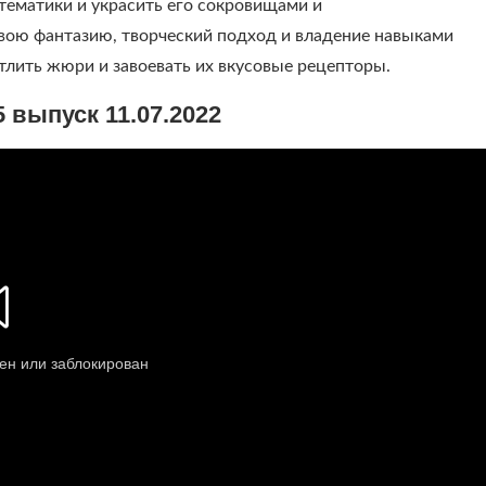
 тематики и украсить его сокровищами и
вою фантазию, творческий подход и владение навыками
атлить жюри и завоевать их вкусовые рецепторы.
 выпуск 11.07.2022