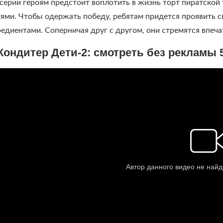
серии героям предстоит воплотить в жизнь торт пиратской
ями. Чтобы одержать победу, ребятам придется проявить с
редиентами. Соперничая друг с другом, они стремятся впеч
Кондитер Дети-2: смотреть без рекламы 5