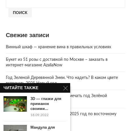
ПОИСК
Свежие записи
Винный шкаф — хранение вина в правильных условиях
Букет из 51 розы с доставкой по Москве – заказать в
интернет-магазине AzaliaNow
Год Зеленой Деревянной Змеи. Что надеть? В каком цвете
встречать 2025 Новый год.
ЧИТАЙТЕ ТАКЖЕ
2025 год. Где и как правильно отмечать год Зелёной
3D — глазки для
Деревянной Змеи
приманок
своими...
Что год грядущий нам готовит… 2025 год по восточному
18.09.2022
календарю.
Мандула для