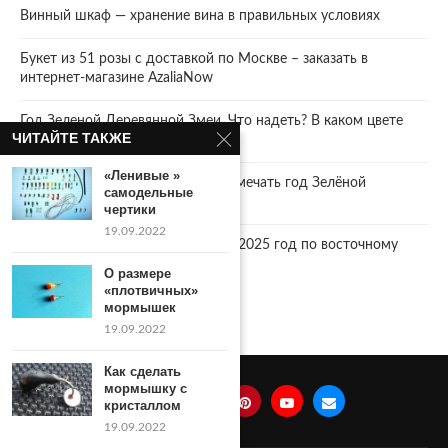
Винный шкаф — хранение вина в правильных условиях
Букет из 51 розы с доставкой по Москве – заказать в
интернет-магазине AzaliaNow
Год Зеленой Деревянной Змеи. Что надеть? В каком цвете
ЧИТАЙТЕ ТАКЖЕ
встречать 2025 Новый год.
«Ленивые »
2025 год. Где и как правильно отмечать год Зелёной
самодельные
Деревянной Змеи
чертики
19.09.2022
Что год грядущий нам готовит… 2025 год по восточному
календарю.
О размере
«плотвичных»
мормышек
19.09.2022
Как сделать
мормышку с
кристаллом
19.09.2022