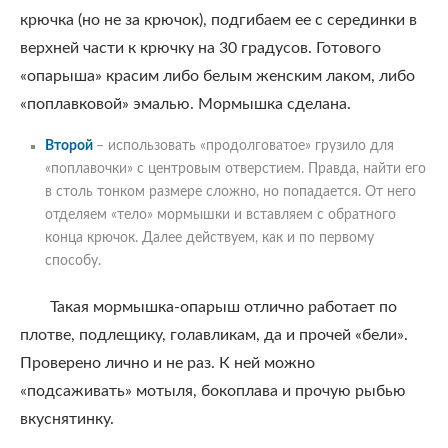
крючка (но не за крючок), подгибаем ее с серединки в
верхней части к крючку на 30 градусов. Готового
«опарыша» красим либо белым женским лаком, либо
«поплавковой» эмалью. Мормышка сделана.
Второй
– использовать «продолговатое» грузило для
«поплавочки» с центровым отверстием. Правда, найти его
в столь тонком размере сложно, но попадается. От него
отделяем «тело» мормышки и вставляем с обратного
конца крючок. Далее действуем, как и по первому
способу.
Такая мормышка-опарыш отлично работает по
плотве, подлещику, голавликам, да и прочей «бели».
Проверено лично и не раз. К ней можно
«подсаживать» мотыля, бокоплава и прочую рыбью
вкуснятинку.