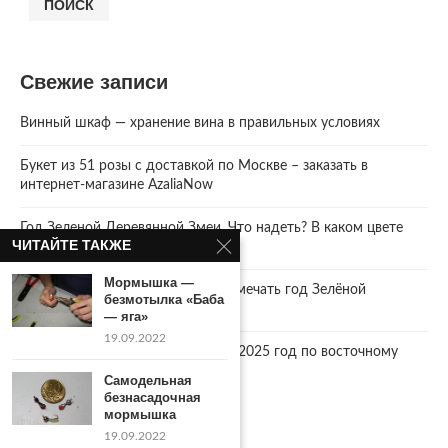
ПОИСК
Свежие записи
Винный шкаф — хранение вина в правильных условиях
Букет из 51 розы с доставкой по Москве – заказать в
интернет-магазине AzaliaNow
Год Зеленой Деревянной Змеи. Что надеть? В каком цвете
ЧИТАЙТЕ ТАКЖЕ
встречать 2025 Новый год.
Мормышка —
2025 год. Где и как правильно отмечать год Зелёной
безмотылка «Баба
Деревянной Змеи
— яга»
19.09.2022
Что год грядущий нам готовит… 2025 год по восточному
календарю.
Самодельная
безнасадочная
мормышка
19.09.2022