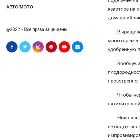
поднимается 
АВТО/МОТО
квартире на 
домашний лимо
@2022 - Все права защищены
Выращиват
много времен
удобренную п
Вообще, з
плодородност
проветренног
Чтобы че
пятилитровой
Нижнюю и
ее подготовл
импровизиров