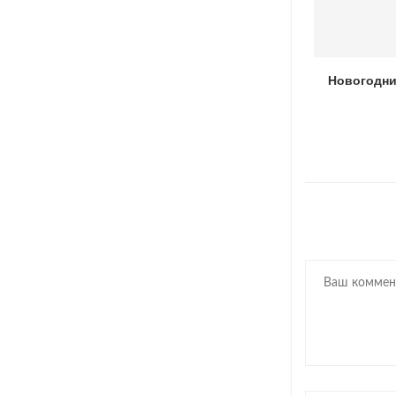
Трафареты для декора стен в интерьере
Новогодни
24.07.2022