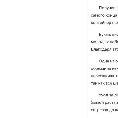
Получивш
самого конца
контейнер с з
Буквально
молодых побе
Благодаря эт
Одна из о
обрезания не
пересаживать
так как все 
Уход за л
(зимой растаи
согревая до 