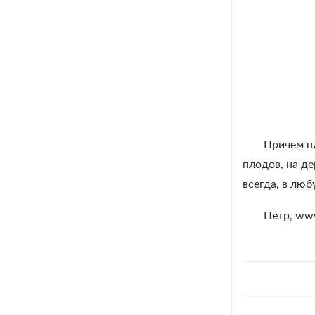
Причем пл
плодов, на д
всегда, в лю
Петр, www