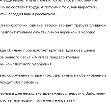
А ведь вырастить его самостоятельно, в собственной
о не составит труда. А потому о том, как вырастить
ть») сегодня вам и расскажем.
и из косточки, однако, второй вариант требует слишком
 предпочтительнее сажать лимон черенком в хорошо
 где обильно произрастает крапива. Для повышения
ра речного песка и 4 литра предварительно
ки комплексного удобрения.
льно сооруженный парничок, сделанный из обыкновенной
 пойдут обе половины.
ерлив в дне несколько дренажных отверстий. Заполняем
млю теплой водой, после чего накрываем