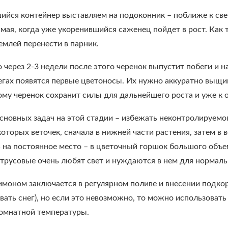
ийся контейнер выставляем на подоконник – поближе к све
 мая, когда уже укоренившийся саженец пойдет в рост. Как 
емлей перенести в парник.
 через 2-3 недели после этого черенок выпустит побеги и 
гах появятся первые цветоносы. Их нужно аккуратно выщип
ому черенок сохранит силы для дальнейшего роста и уже к 
сновных задач на этой стадии – избежать неконтролируемог
которых веточек, сначала в нижней части растения, затем в
 на постоянное место – в цветочный горшок большого объ
цитрусовые очень любят свет и нуждаются в нем для нормаль
имоном заключается в регулярном поливе и внесении подко
вать снег), но если это невозможно, то можно использовать
комнатной температуры.