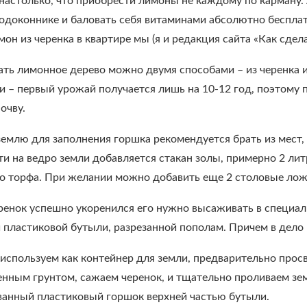
настолько, что приобрести лимоны не каждому по карману. 
подоконнике и баловать себя витаминами абсолютно бесплатн
н из черенка в квартире мы (я и редакция сайта «Как сдела
ь лимонное дерево можно двумя способами – из черенка ил
и – первый урожай получается лишь на 10-12 год, поэтому
очву.
емлю для заполнения горшка рекомендуется брать из мест,
и на ведро земли добавляется стакан золы, примерно 2 лит
о торфа. При желании можно добавить еще 2 столовые лож
ренок успешно укоренился его нужно высаживать в специа
 пластиковой бутыли, разрезанной пополам. Причем в дело
спользуем как контейнер для земли, предварительно просв
енным грунтом, сажаем черенок, и тщательно проливаем зе
анный пластиковый горшок верхней частью бутыли.