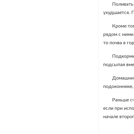
Поливать 
ухудшается. 
Кроме тог
рядом с ними
то почва в го
Подкормка
подсыпая вме
Домашний 
подоконнике, 
Раньше сч
если при исп
начале второ