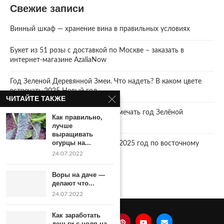
Свежие записи
Винный шкаф — хранение вина в правильных условиях
Букет из 51 розы с доставкой по Москве – заказать в
интернет-магазине AzaliaNow
Год Зеленой Деревянной Змеи. Что надеть? В каком цвете
встречать 2025 Новый год.
ЧИТАЙТЕ ТАКЖЕ
2025 год. Где и как правильно отмечать год Зелёной
Как правильно,
Деревянной Змеи
лучше
выращивать
огурцы на...
Что год грядущий нам готовит… 2025 год по восточному
календарю.
24.07.2022
Воры на даче —
делают что...
24.07.2022
Как заработать
деньги с ноля на...