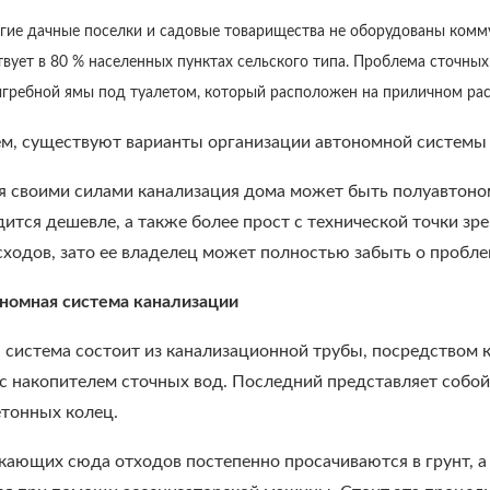
гие дачные поселки и садовые товарищества не оборудованы коммун
твует в 80 % населенных пунктах сельского типа. Проблема сточн
гребной ямы под туалетом, который расположен на приличном ра
м, существуют варианты организации автономной системы 
я своими силами канализация дома может быть полуавтоном
дится дешевле, а также более прост с технической точки з
сходов, зато ее владелец может полностью забыть о пробле
номная система канализации
система состоит из канализационной трубы, посредством к
с накопителем сточных вод. Последний представляет собой 
етонных колец.
кающих сюда отходов постепенно просачиваются в грунт, а