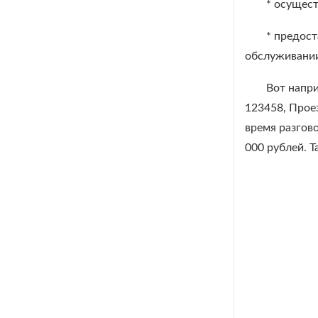
* осущес
* предост
обслуживани
Вот напри
123458, Проез
время разгово
000 рублей. 