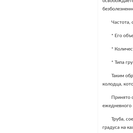
освобождаетс
безболезненно
Частота, 
* Его объ
* Количе
* Типа гр
Таким обр
колодца, кот
Принято с
ежедневного 
Труба, с
градуса на к