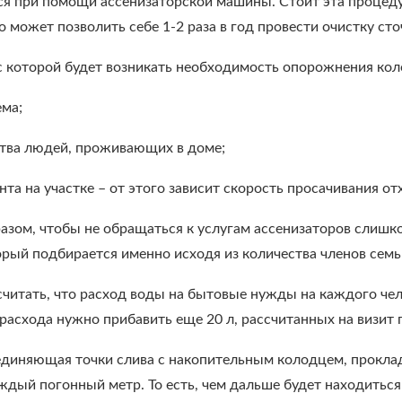
я при помощи ассенизаторской машины. Стоит эта процедур
 может позволить себе 1-2 раза в год провести очистку ст
с которой будет возникать необходимость опорожнения кол
ема;
ства людей, проживающих в доме;
унта на участке – от этого зависит скорость просачивания от
азом, чтобы не обращаться к услугам ассенизаторов слишк
орый подбирается именно исходя из количества членов семь
читать, что расход воды на бытовые нужды на каждого чело
расхода нужно прибавить еще 20 л, рассчитанных на визит 
оединяющая точки слива с накопительным колодцем, проклад
аждый погонный метр. То есть, чем дальше будет находиться