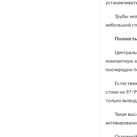
устанавливат
Трубы мог
небольшой гл
Полность
Централь
компактную к
поочередно п
Естестве
стоки на 97-9
только вывод
Такая вы
активированн
Основной 