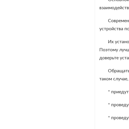
взаимодейств
Современ
устройства п
Их устан
Поэтому лучше
доверьте уст
Обращать
таком случае,
* приедут
* проведу
* проведу