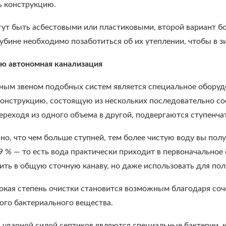
ь конструкцию.
ут быть асбестовыми или пластиковыми, второй вариант бо
убине необходимо позаботиться об их утеплении, чтобы в з
ю автономная канализация
ным звеном подобных систем является специальное оборудо
онструкцию, состоящую из нескольких последовательно со
ереходя из одного объема в другой, подвергаются ступенча
нно, что чем больше ступней, тем более чистую воду вы по
9 % — то есть вода практически приходит в первоначальное
ить в общую сточную канаву, но даже использовать для поли
сокая степень очистки становится возможным благодаря соч
ого бактериального вещества.
ударной силой септиков являются специальные бактерии, к