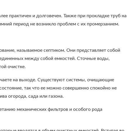
лее практичен и долговечен. Также при прокладке труб на
имний период не возникло проблем с их промерзанием.
вание, называемое септиком. Они представляет собой
единенных между собой емкостей. Сточные воды,
той очистке.
лучаете на выходе. Существуют системы, очищающие
 состояние, так что ее можно совершенно спокойно не
ва огорода, сада или газона.
етанию механических фильтров и особого рода
оторые вводятся в объем очистных емкостей. Вступая во