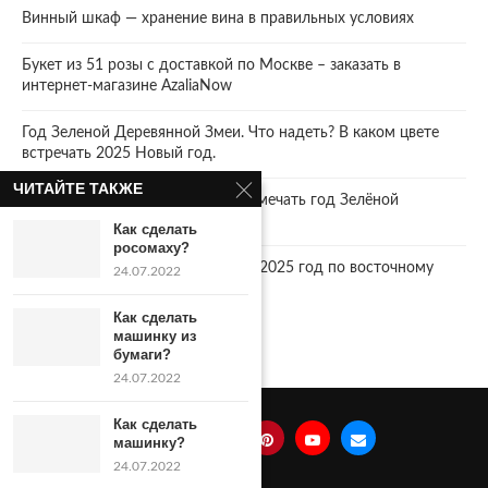
Винный шкаф — хранение вина в правильных условиях
Букет из 51 розы с доставкой по Москве – заказать в
интернет-магазине AzaliaNow
Год Зеленой Деревянной Змеи. Что надеть? В каком цвете
встречать 2025 Новый год.
ЧИТАЙТЕ ТАКЖЕ
2025 год. Где и как правильно отмечать год Зелёной
Деревянной Змеи
Как сделать
росомаху?
Что год грядущий нам готовит… 2025 год по восточному
24.07.2022
календарю.
Как сделать
машинку из
бумаги?
24.07.2022
Как сделать
машинку?
24.07.2022