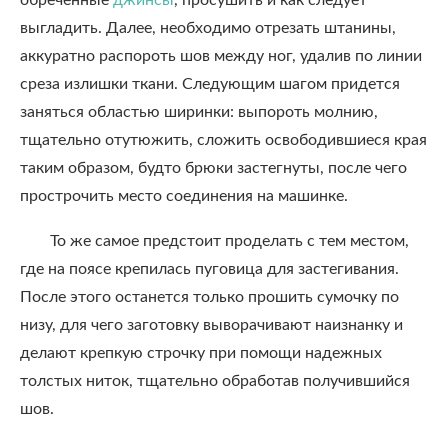
обреченные
джинсы
, просушить и как следует
выгладить. Далее, необходимо отрезать штанины,
аккуратно распороть шов между ног, удалив по линии
среза излишки ткани. Следующим шагом придется
заняться областью ширинки: выпороть молнию,
тщательно отутюжить, сложить освободившиеся края
таким образом, будто брюки застегнуты, после чего
прострочить место соединения на машинке.
То же самое предстоит проделать с тем местом,
где на поясе крепилась пуговица для застегивания.
После этого останется только прошить сумочку по
низу, для чего заготовку выворачивают наизнанку и
делают крепкую строчку при помощи надежных
толстых ниток, тщательно обработав получившийся
шов.