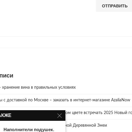
писи
хранение вина в правильных условиях
зы с доставкой по Москве – заказать в интернет-магазине AzaliaNow
ревянной Змеи. Что надеть? В каком цвете встречать 2025 Новый го
АКЖЕ
и как правильно отмечать год Зелёной Деревянной Змеи
Наполнители подушек.