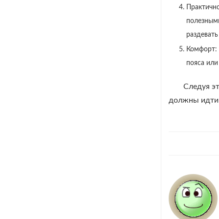
Практичн
полезными
раздевать 
Комфорт: 
пояса или
Следуя э
должны идти р