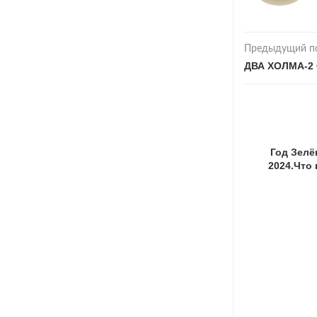
Предыдущий п
ДВА ХОЛМА-2 
Год Зелё
2024.Что 
?
Как уберечь свой дом от грабителей