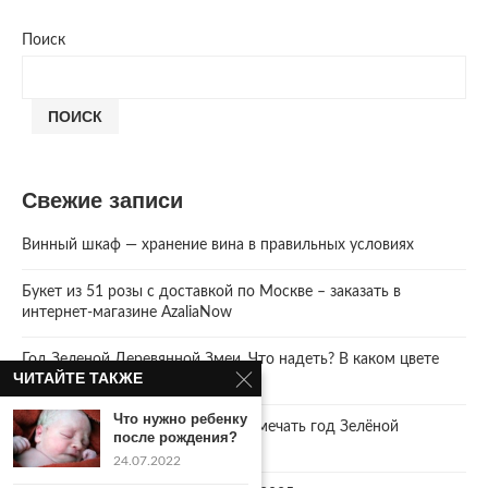
Поиск
ПОИСК
Свежие записи
Винный шкаф — хранение вина в правильных условиях
Букет из 51 розы с доставкой по Москве – заказать в
интернет-магазине AzaliaNow
Год Зеленой Деревянной Змеи. Что надеть? В каком цвете
ЧИТАЙТЕ ТАКЖЕ
встречать 2025 Новый год.
Что нужно ребенку
2025 год. Где и как правильно отмечать год Зелёной
после рождения?
Деревянной Змеи
24.07.2022