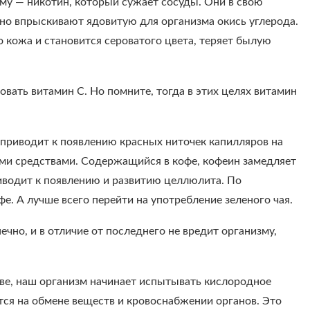
му — никотин, который сужает сосуды. Они в свою
 но впрыскивают ядовитую для организма окись углерода.
о кожа и становится сероватого цвета, теряет былую
вать витамин С. Но помните, тогда в этих целях витамин
о приводит к появлению красных ниточек капилляров на
ыми средствами. Содержащийся в кофе, кофеин замедляет
риводит к появлению и развитию целлюлита. По
. А лучше всего перейти на употребление зеленого чая.
нечно, и в отличие от последнего не вредит организму,
тве, наш организм начинает испытывать кислородное
тся на обмене веществ и кровоснабжении органов. Это