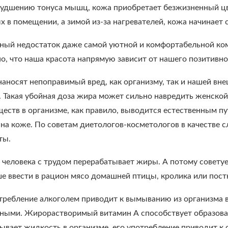
худшению тонуса мышц, кожа приобретает безжизненный цве
х в помещении, а зимой из-за нагревателей, кожа начинает 
авный недостаток даже самой уютной и комфортабельной ком
но, что наша красота напрямую зависит от нашего позитивно
аносят непоправимый вред, как организму, так и нашей вн
. Такая убойная доза жира может сильно навредить женской
еств в организме, как правило, выводится естественным п
 на коже. По советам диетологов-косметологов в качестве 
ты.
 человека с трудом перерабатывает жиры. А потому совету
ше ввести в рацион мясо домашней птицы, кролика или постн
требление алкоголем приводит к вымыванию из организма в
ыми. Жирорастворимый витамин А способствует образовани
ывает жидкость в организме, его употребление приводит к 