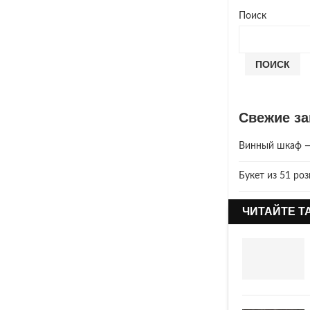
Поиск
ПОИСК
Свежие за
Винный шкаф — 
Букет из 51 ро
Год Зеленой Де
ЧИТАЙТЕ Т
2025 год. Где 
Что год грядущ