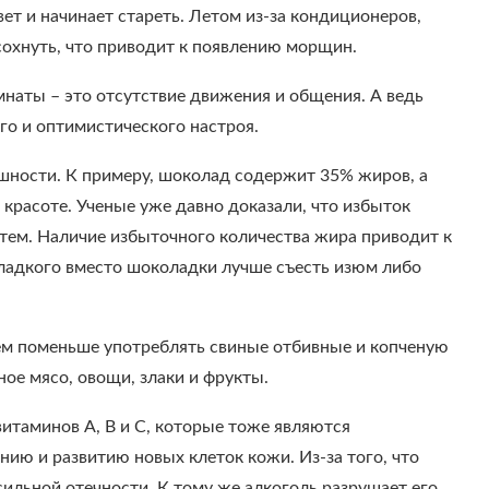
т и начинает стареть. Летом из-за кондиционеров,
сохнуть, что приводит к появлению морщин.
наты – это отсутствие движения и общения. А ведь
го и оптимистического настроя.
ешности. К примеру, шоколад содержит 35% жиров, а
 красоте. Ученые уже давно доказали, что избыток
утем. Наличие избыточного количества жира приводит к
сладкого вместо шоколадки лучше съесть изюм либо
ем поменьше употреблять свиные отбивные и копченую
ое мясо, овощи, злаки и фрукты.
итаминов А, В и С, которые тоже являются
ю и развитию новых клеток кожи. Из-за того, что
сильной отечности. К тому же алкоголь разрушает его.