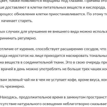
цвет, также появляются морщины под глазами. Причина это
ше доставляют в клетки питательных веществ и кислорода,
 процесс обновления клетки приостанавливается. По этому т
 начинает стареть.
ых случаях для улучшения ее внешнего вида можно использо
ринимать регулярно.
 отличие от курения, способствует расширению сосудов, чт
 рода недостаток на лице приходится маскировать тональн
на веществ в соединительной ткани. Это в свою очередь п
врачей в день можно употреблять не больше трех чашек кофе
вам зеленый чай ни в чем не уступает кофе, кроме вкуса, ко
ить чрезмерно.
. Находясь, продолжительное время в замкнутом пространс
тсутствие натурального освещения неблаготворно сказывае