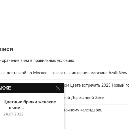
писи
хранение вина в правильных условиях
зы с доставкой по Москве – заказать в интернет-магазине AzaliaNow
ревянной Змеи. Что надеть? В каком цвете встречать 2025 Новый го
АКЖЕ
и как правильно отмечать год Зелёной Деревянной Змеи
Цветные брюки женские
— с чем...
ий нам готовит… 2025 год по восточному календарю.
24.07.2022