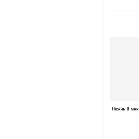
Как окрасить седые волосы
Нежный мак
натуральными красителями
24.07.2022