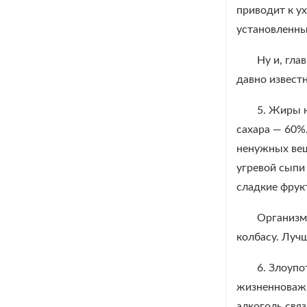
приводит к у
установленны
Ну и, гл
давно извест
5. Жиры н
сахара — 60%
ненужных вещ
угревой сыпи
сладкие фрук
Организм
колбасу. Луч
6. Злоупо
жизненноважн
алкоголь связ