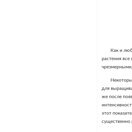
Как и люб
растения все 
чрезмерными,
Некоторы
для выращива
же после поя
интенсивность
этот показат
существенно 