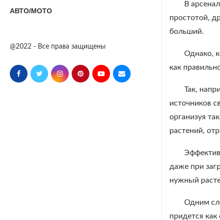
В арсена
АВТО/МОТО
простотой, д
больший.
@2022 - Все права защищены
Однако, 
как правильно
Так, напр
источников с
организуя та
растений, от
Эффективн
даже при заг
нужный расте
Одним сл
придется как