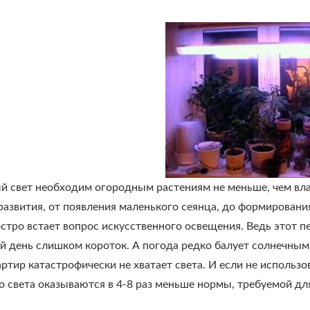
й свет необходим огородным растениям не меньше, чем влаг
 развития, от появления маленького сеянца, до формирован
остро встает вопрос искусственного освещения. Ведь этот п
ой день слишком короток. А погода редко балует солнечны
артир катастрофически не хватает света. И если не использ
 света оказываются в 4-8 раз меньше нормы, требуемой дл