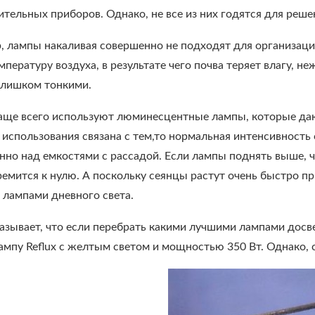
ительных приборов. Однако, не все из них годятся для реше
, лампы накаливая совершенно не подходят для организации
пературу воздуха, в результате чего почва теряет влагу, н
слишком тонкими.
аще всего используют люминесцентные лампы, которые даю
 использования связана с тем,то нормальная интенсивност
но над емкостями с рассадой. Если лампы поднять выше, че
ремится к нулю. А поскольку сеянцы растут очень быстро п
 лампами дневного света.
зывает, что если перебрать какими лучшими лампами досве
ампу Reflux с желтым светом и мощностью 350 Вт. Однако, 