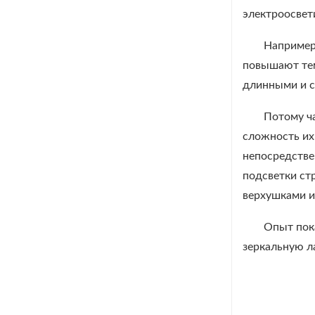
электроосвет
Например
повышают тем
длинными и 
Потому ч
сложность их
непосредствен
подсветки ст
верхушками и
Опыт пока
зеркальную л