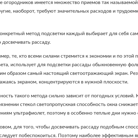
ле огородников имеется множество приемов так называемой
ругие, наоборот, требуют значительных расходов и трудоемк
конкретный метод подсветки каждый выбирает для себя сам,
 досвечивать рассаду.
имер, те, кто всеми силами стремится к экономии и по этой
вета, использует для подсветки рассады обыкновенную фоль
ким образом самый настоящий светоотражающий экран. Резу
ражаясь экраном, концентрируются в нужной плоскости.
ость такого метода сильно зависит от погодных условий. К
рязнении стекол светопропускная способность окна снижает
ниям ультрафиолет, поэтому в особенно теплые дни нужно 
овом, для того, чтобы досвечивать рассаду подобным спос
 следует побеспокоиться. Поэтому наиболее эффективным 