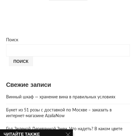
Поиск
ПОИСК
Свежие записи
Винный шкаф — хранение вина в правильных условиях
Букет из 51 розы с доставкой по Москве – заказать в
интернет-магазине AzaliaNow
Год Зеленой Деревянной Змеи. Что надеть? В каком цвете
ЧИТАЙТЕ ТАКЖЕ
встречать 2025 Новый год.