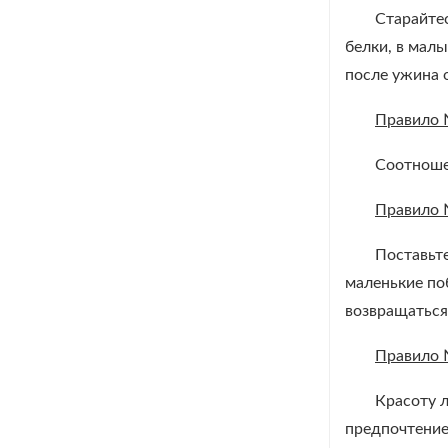
Старайтес
белки, в малы
после ужина о
Правило
Соотноше
Правило
Поставьте
маленькие по
возвращаться
Правило
Красоту л
предпочтение