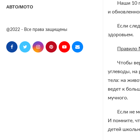
Наши 10 п
АВТО/МОТО
и обновленной
Если след
@2022 - Все права защищены
здоровьем.
Правило
Чтобы вер
углеводы, на
тела: на живо
ведет к больш
мучного.
Если не м
И помните, ч
детей школьн