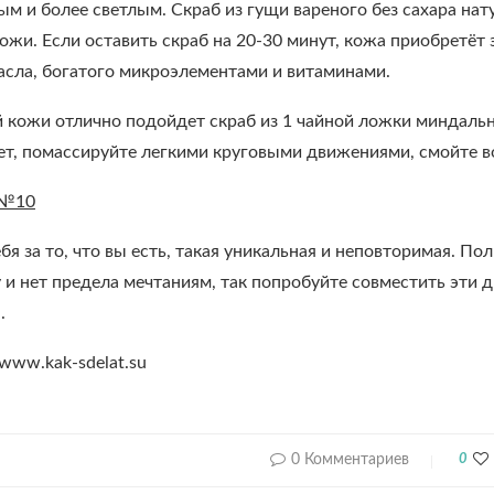
ым и более светлым. Скраб из гущи вареного без сахара нат
ожи. Если оставить скраб на 20-30 минут, кожа приобретёт
асла, богатого микроэлементами и витаминами.
 кожи отлично подойдет скраб из 1 чайной ложки миндальн
ет, помассируйте легкими круговыми движениями, смойте в
 №10
бя за то, что вы есть, такая уникальная и неповторимая. По
и нет предела мечтаниям, так попробуйте совместить эти дв
.
www.kak-sdelat.su
0 Комментариев
0