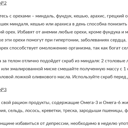
 №2
сь с орехами – миндаль, фундук, кешью, арахис, грецкий о
шек миндаля, кешью или арахиса в день способна понизить
кий орех. Избавят от анемии любые орехи, кроме фундука и 
е эти орехи помогут при гипертонии, заболеваниях сердца, 
орех способствует омоложению организма, так как богат с
 за телом отлично подойдет скраб из миндаля: 2 столовые
 или эмалированной миске смешайте полученную массу с 1
толовой ложкой оливкового масла. Используйте скраб перед
 №3
в свой рацион продукты, содержащие Омега-3 и Омега-6 жи
ия, сельдь, лосось, креветки, треска, зародыши пшеницы, ф
нщине избавиться от депрессии, необходимо в неделю употр