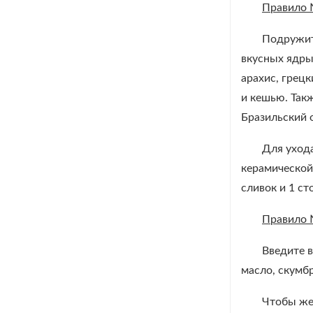
Правило
Подружите
вкусных ядры
арахис, грец
и кешью. Такж
Бразильский 
Для ухода
керамической
сливок и 1 с
Правило
Введите 
масло, скумбр
Чтобы же