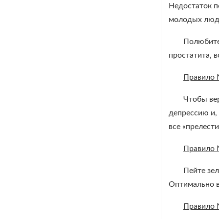
Недостаток п
молодых люде
Полюбите 
простатита, 
Правило
Чтобы вер
депрессию и,
все «прелест
Правило
Пейте зел
Оптимально в
Правило