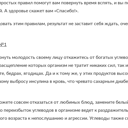
ростых правил помогут вам повернуть время вспять, и вы 
. А здоровье скажет вам «Спасибо!».
овать этим правилам, результат не заставит себя ждать, о
 №1
нуть молодость своему лицу откажитесь от богатых углево
 расщепление которых организм не тратит никаких сил, так
те, бедрах, ягодицах. Да и к тому же, у этих продуктов вы
ому выбросу инсулина в кровь, что чревато сахарным диабе
ожете совсем отказаться от любимых блюд, замените белый
то переизбыток углеводов в организме ведет к раздражител
ого возраста к непослушанию и агрессии. Углеводы также 