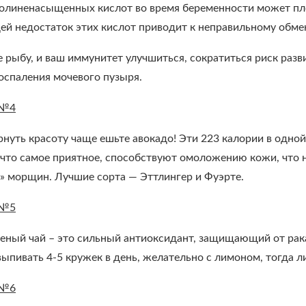
олиненасыщенных кислот во время беременности может плох
й недостаток этих кислот приводит к неправильному обмен
рыбу, и ваш иммунитет улучшиться, сократиться риск разв
воспаления мочевого пузыря.
 №4
нуть красоту чаще ешьте авокадо! Эти 223 калории в одно
 что самое приятное, способствуют омоложению кожи, что 
и» морщин. Лучшие сорта — Эттлингер и Фуэрте.
 №5
еный чай – это сильный антиоксидант, защищающий от рака
ыпивать 4-5 кружек в день, желательно с лимоном, тогда 
 №6