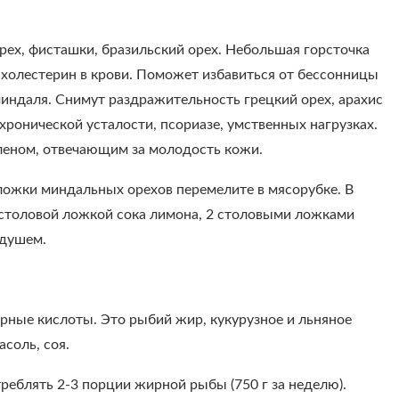
рех, фисташки, бразильский орех. Небольшая горсточка
 холестерин в крови. Поможет избавиться от бессонницы
миндаля. Снимут раздражительность грецкий орех, арахис
хронической усталости, псориазе, умственных нагрузках.
еленом, отвечающим за молодость кожи.
 ложки миндальных орехов перемелите в мясорубке. В
 столовой ложкой сока лимона, 2 столовыми ложками
 душем.
рные кислоты. Это рыбий жир, кукурузное и льняное
асоль, соя.
еблять 2-3 порции жирной рыбы (750 г за неделю).