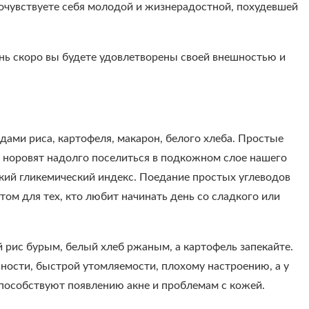
почувствуете себя молодой и жизнерадостной, похудевшей
чень скоро вы будете удовлетворены своей внешностью и
дами риса, картофеля, макарон, белого хлеба. Простые
 и норовят надолго поселиться в подкожном слое нашего
сокий гликемический индекс. Поедание простых углеводов
том для тех, кто любит начинать день со сладкого или
 рис бурым, белый хлеб ржаным, а картофель запекайте.
ьности, быстрой утомляемости, плохому настроению, а у
способствуют появлению акне и проблемам с кожей.