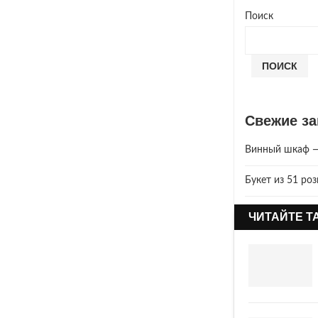
Поиск
ПОИСК
Свежие за
Винный шкаф — 
Букет из 51 ро
Год Зеленой Де
ЧИТАЙТЕ Т
2025 год. Где 
Что год грядущ