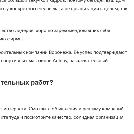
тся большой текучкой кадров, поэтому сегодня ваш дом
боту конкретного человека, а не организации в целом, так
чество лидеров, хорошо зарекомендовавших себя
рию фирмы.
строительных компаний Воронежа. Её успех подтверждают
ь спортивных магазинов Adidas, развлекательный
ительных работ?
з интернета. Смотрите объявления и рекламу компаний.
ните туда и посмотрите качество, солидная организация