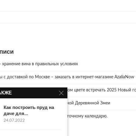
писи
хранение вина в правильных условиях
зы с доставкой по Москве – заказать в интернет-магазине AzaliaNow
ревянной Змеи. Что надеть? В каком цвете встречать 2025 Новый го
АКЖЕ
и как правильно отмечать год Зелёной Деревянной Змеи
Как построить пруд на
даче для...
ий нам готовит… 2025 год по восточному календарю.
24.07.2022