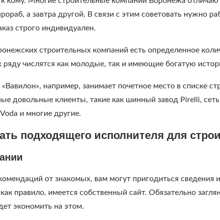
е к кому. Многие строительные компании Воронежа отличаю
рораб, а завтра другой. В связи с этим советовать нужно ра
аказ строго индивидуален.
ронежских строительных компаний есть определенное коли
их ряду числятся как молодые, так и имеющие богатую исто
 «Вавилон», например, занимает почетное место в списке 
е довольные клиенты, такие как шинный завод Pirelli, сет
Voda и многие другие.
ать подходящего исполнителя для стро
пании
омендаций от знакомых, вам могут пригодиться сведения и
как правило, имеется собственный сайт. Обязательно загля
дет экономить на этом.