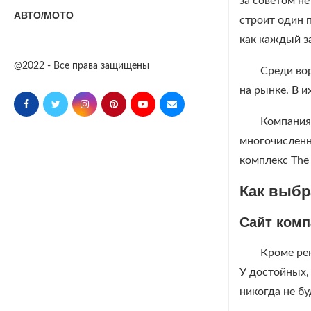
за советом н
АВТО/МОТО
строит один п
как каждый з
@2022 - Все права защищены
Среди во
на рынке. В 
Компания
многочисленны
комплекс The 
Как выбр
Сайт ком
Кроме рек
У достойных, 
никогда не бу