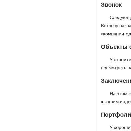
Звонок
Следующим
Встречу назна
«компании-од
Объекты 
У строите
посмотреть н
Заключен
На этом э
к вашим инди
Портфол
У хороши