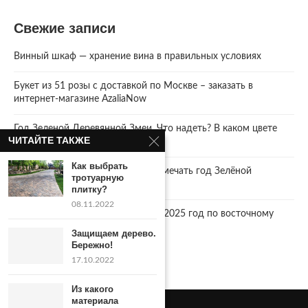
Свежие записи
Винный шкаф — хранение вина в правильных условиях
Букет из 51 розы с доставкой по Москве – заказать в
интернет-магазине AzaliaNow
Год Зеленой Деревянной Змеи. Что надеть? В каком цвете
ЧИТАЙТЕ ТАКЖЕ
встречать 2025 Новый год.
Как выбрать
2025 год. Где и как правильно отмечать год Зелёной
тротуарную
Деревянной Змеи
плитку?
08.11.2022
Что год грядущий нам готовит… 2025 год по восточному
календарю.
Защищаем дерево.
Бережно!
17.10.2022
Из какого
материала