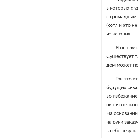
в которых с 
с громадным 
(хотя и это н
изыскания.
Я не случ
Существует т
дом может по
Так что в
будущих сква
во избежание
окончательно
На основании
на руки зака
в себе резул