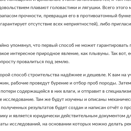
удовольствием плавают головастики и лягушки. Всего этого
запасом прочности, превращая его в противоатомный бункер
е гарантирует отсутствие всех неприятностей), либо пригла
айно упомянул, что первый способ не может гарантировать 
акое интересное природное явление, как плывуны. Так вот, 
просту провалиться под землю.
торой способ строительства надёжнее и дешевле. К вам на 
жин, рабочие проведут бурение и отбор проб породы. Затем
 потери содержащейся в них влаги, и отправит в специализ
е исследование. Там же будут изучены и описаны механическ
 полученных результатов будет создан и написан отчёт о п
зчику и является юридически действительным документом дл
ьтаты исследований, на основании которых можно делать р