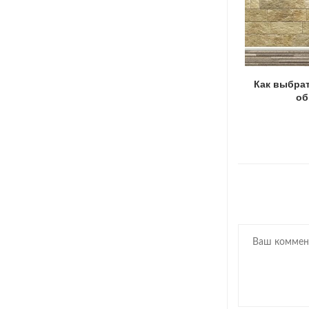
Обустройство сада: используем формы
Как выбра
для садовых дорожек
об
08.11.2022