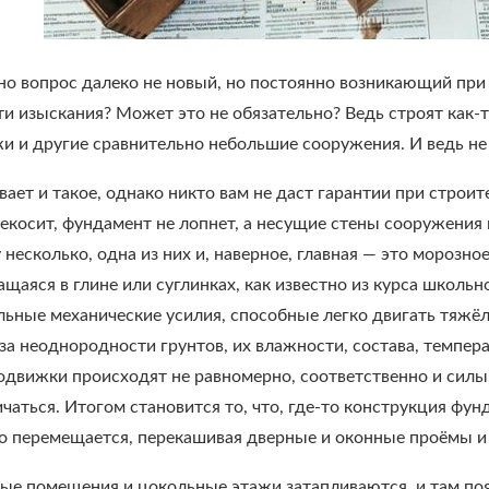
но вопрос далеко не новый, но постоянно возникающий при 
ти изыскания? Может это не обязательно? Ведь строят как-т
жи и другие сравнительно небольшие сооружения. И ведь не
вает и такое, однако никто вам не даст гарантии при строит
екосит, фундамент не лопнет, а несущие стены сооружения не
несколько, одна из них и, наверное, главная — это морозное
щаяся в глине или суглинках, как известно из курса школьн
льные механические усилия, способные легко двигать тяжёл
з-за неоднородности грунтов, их влажности, состава, темпе
 подвижки происходят не равномерно, соответственно и сил
чаться. Итогом становится то, что, где-то конструкция фу
о перемещается, перекашивая дверные и оконные проёмы и 
ые помещения и цокольные этажи затапливаются, и там по