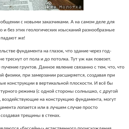
общении с новыми заказчиками. А на самом деле для
о и без этих геологических изысканий разнообразные
 падают же!
ельстве фундамента на глазок, что здание через год-
 треснут от пола и до потолка. Тут уж как повезет.
 пучение грунтов. Данное явление связанно с тем, что, что
ой физики, при замерзании расширяется, создавая при
ые конструкции в вертикальной плоскости. И всё бы
ратурного режима (с одной стороны солнышко, с другой
ы, воздействующие на конструкцию фундамента, могут
ндамента лопается или в лучшем случае просто
создавая трещины в стенах.
являются «бассейны» естественного происхождения,