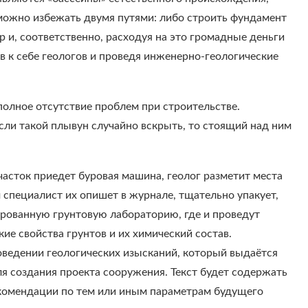
 можно избежать двумя путями: либо строить фундамент
 и, соответственно, расходуя на это громадные деньги
сив к себе геологов и проведя инженерно-геологические
полное отсутствие проблем при строительстве.
если такой плывун случайно вскрыть, то стоящий над ним
участок приедет буровая машина, геолог разметит места
 специалист их опишет в журнале, тщательно упакует,
ированную грунтовую лабораторию, где и проведут
ие свойства грунтов и их химический состав.
роведении геологических изысканий, который выдаётся
я создания проекта сооружения. Текст будет содержать
екомендации по тем или иным параметрам будущего