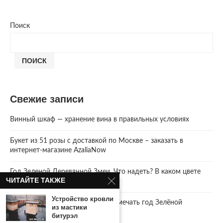
Поиск
ПОИСК
Свежие записи
Винный шкаф — хранение вина в правильных условиях
Букет из 51 розы с доставкой по Москве – заказать в
интернет-магазине AzaliaNow
Год Зеленой Деревянной Змеи. Что надеть? В каком цвете
ЧИТАЙТЕ ТАКЖЕ
встречать 2025 Новый год.
Устройство кровли
2025 год. Где и как правильно отмечать год Зелёной
из мастики
Деревянной Змеи
битурэл