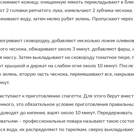
 снимают кожицу, очищенную мякоть перекладывают в блен
ют 2 головки репчатого лука, измельчают 2 зубчика чеснока
ряхивают воду, затем мелко рубят зелень. Пропускают чере
зогревают сковородку, добавляют несколько ложек оливков
ого чеснока, обжаривают около 3 минут, добавляют фарш, 
 массу. Затем выкладывают на сковороду томатное пюре, п
ют крышкой и держат на слабом огне около 10 минут. После
 зелень, вторую часть чеснока, перемешивают все, накрыва
инут.
риступают к приготовлению спагетти. Для этого берут вмес
ного, это обязательное условие приготовления правильных 
 доводят до кипения, варят около 10 минут. Передерживать
оватыми – профессиональные повара называют такое состоя
 вся вода, их распределяют по тарелкам, сверху выкладываю