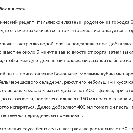
«болоньезе»
ический рецепт итальянской лазаньи, родом он из городка 
одно отличие заключается в том, что здесь используется вт
олняют кастрюлю водой, слегка подсаливают ее, добавляют
ривают ее около 5 минут в зависимости от сорта, затем вы
м, чтобы между отдельными полосками лазаньи не было конт
й шаг – приготовление Болоньезе. Мелкими кубиками наре
ель черешкового сельдерея, режут его небольшими кусочка
 оливковым маслом, затем добавляют 600 г фарша, пригото
до готовности, после чего вливают 150 мл красного вина и
огло испаряться. Далее добавляют 400 мл томатной пасты,
естественно, периодически помешивая.
товления соуса бешамель в кастрюльке растапливают 50 г 