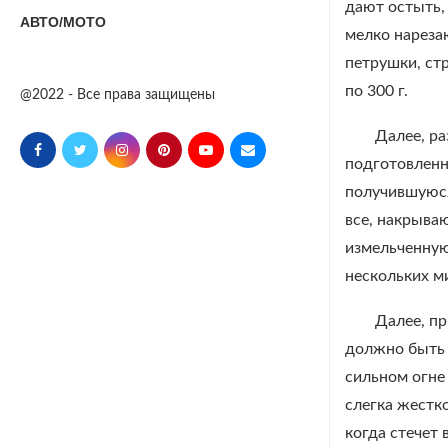
дают остыть,
АВТО/МОТО
мелко нареза
петрушки, ст
по 300 г.
@2022 - Все права защищены
Далее, ра
подготовленн
получившуюся
все, накрыва
измельченную
нескольких м
Далее, п
должно быть м
сильном огне
слегка жестк
когда стечет