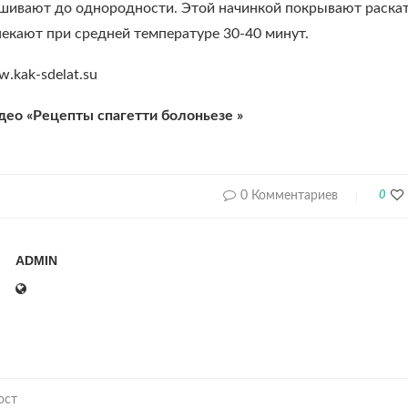
шивают до однородности. Этой начинкой покрывают раската
пекают при средней температуре 30-40 минут.
.kak-sdelat.su
део «Рецепты спагетти болоньезе »
0 Комментариев
0
ADMIN
ост