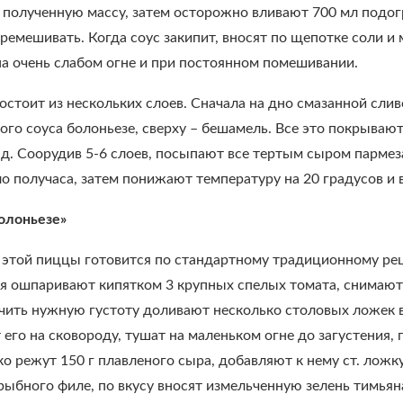
полученную массу, затем осторожно вливают 700 мл подогре
ремешивать. Когда соус закипит, вносят по щепотке соли и
на очень слабом огне и при постоянном помешивании.
состоит из нескольких слоев. Сначала на дно смазанной с
ого соуса болоньезе, сверху – бешамель. Все это покрываю
т.д. Соорудив 5-6 слоев, посыпают все тертым сыром пармез
ло получаса, затем понижают температуру на 20 градусов и
олоньезе»
 этой пиццы готовится по стандартному традиционному рец
я ошпаривают кипятком 3 крупных спелых томата, снимают 
чить нужную густоту доливают несколько столовых ложек в
го на сковороду, тушат на маленьком огне до загустения, 
ко режут 150 г плавленого сыра, добавляют к нему ст. ложк
рыбного филе, по вкусу вносят измельченную зелень тимья