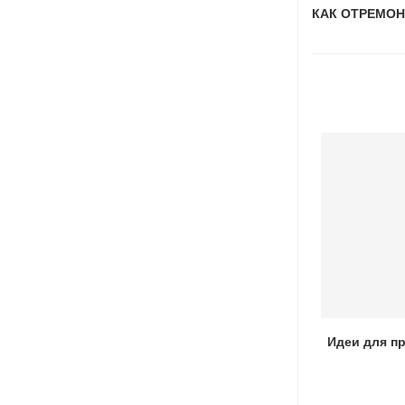
КАК ОТРЕМО
Как готовить уху на костре
Идеи для п
06.10.2022