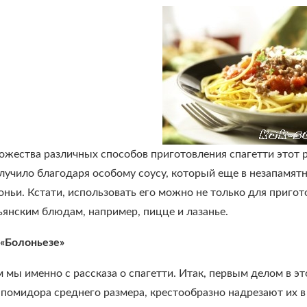
жества различных способов приготовления спагетти этот р
лучило благодаря особому соусу, который еще в незапамят
оньи. Кстати, использовать его можно не только для приго
ьянским блюдам, например, пицце и лазанье.
 «Болоньезе»
 мы именно с рассказа о спагетти. Итак, первым делом в эт
помидора среднего размера, крестообразно надрезают их в 