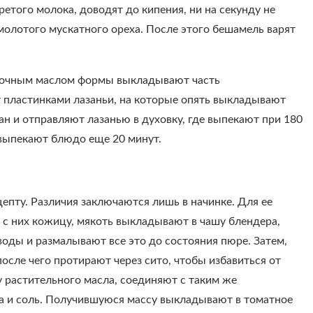
того молока, доводят до кипения, ни на секунду не
 молотого мускатного ореха. После этого бешамель варят
ливочным маслом формы выкладывают часть
т пластинками лазаньи, на которые опять выкладывают
ан и отправляют лазанью в духовку, где выпекают при 180
 выпекают блюдо еще 20 минут.
епту. Различия заключаются лишь в начинке. Для ее
с них кожицу, мякоть выкладывают в чашу блендера,
оды и размалывают все это до состояния пюре. Затем,
после чего протирают через сито, чтобы избавиться от
у растительного масла, соединяют с таким же
на и соль. Получившуюся массу выкладывают в томатное