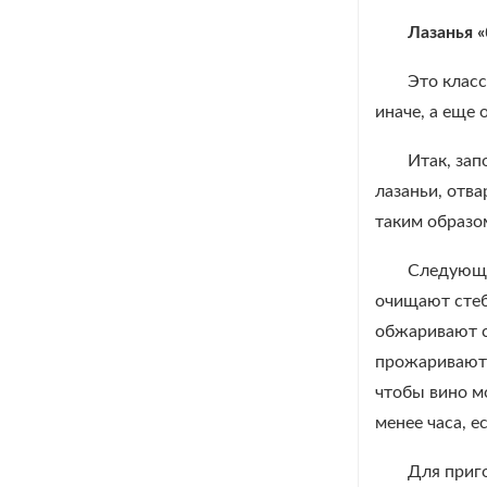
Лазанья 
Это класс
иначе, а еще 
Итак, зап
лазаньи, отва
таким образо
Следующи
очищают стеб
обжаривают с
прожаривают 
чтобы вино м
менее часа, 
Для приго