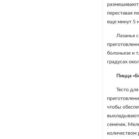
размешивают 
переставая пе
еще минут 5 
Лазанья 
приготовленн
болоньезе и 
градусах око
Пицца «Б
Тесто для
приготовлени
чтобы обеспе
выкладывают е
семечек. Мел
количеством 