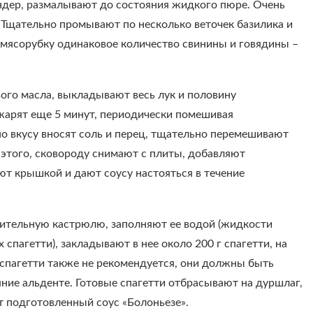
дер, размалывают до состояния жидкого пюре. Очень
. Тщательно промывают по несколько веточек базилика и
з мясорубку одинаковое количество свинины и говядины –
ого масла, выкладывают весь лук и половину
жарят еще 5 минут, периодически помешивая
о вкусу вносят соль и перец, тщательно перемешивают
 этого, сковороду снимают с плиты, добавляют
ют крышкой и дают соусу настояться в течение
тительную кастрюлю, заполняют ее водой (жидкости
спагетти), закладывают в нее около 200 г спагетти, на
 спагетти также не рекомендуется, они должны быть
ние альденте. Готовые спагетти отбрасывают на дуршлаг,
т подготовленный соус «Болоньезе».