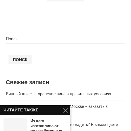
Поиск
ПОИСК
Свежие записи
Винный шкаф — хранение вина в правильных условиях
Букет из 51 розы с доставкой по Москве – заказать в
ЧИТАЙТЕ ТАКЖЕ
интернет-магазине AzaliaNow
Из чего
Год Зеленой Деревянной Змеи. Что надеть? В каком цвете
изготавливают
встречать 2025 Новый год.
железобетонные