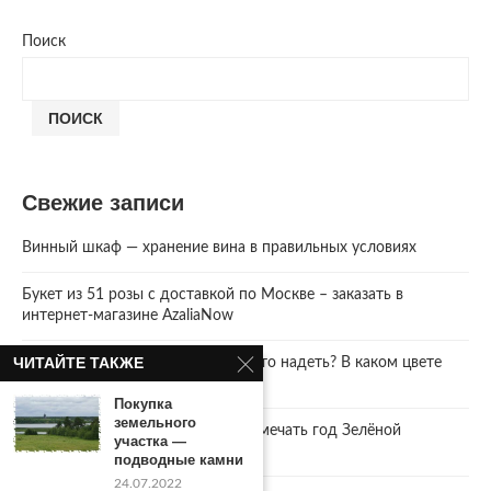
Поиск
ПОИСК
Свежие записи
Винный шкаф — хранение вина в правильных условиях
Букет из 51 розы с доставкой по Москве – заказать в
интернет-магазине AzaliaNow
ЧИТАЙТЕ ТАКЖЕ
Год Зеленой Деревянной Змеи. Что надеть? В каком цвете
встречать 2025 Новый год.
Покупка
земельного
2025 год. Где и как правильно отмечать год Зелёной
участка —
Деревянной Змеи
подводные камни
24.07.2022