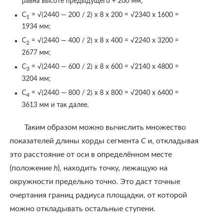
равна высоте предыдущего + 200 мм;
С
= √(2440 — 200 / 2) х 8 х 200 = √2340 х 1600 =
1
1934 мм;
С
= √(2440 — 400 / 2) х 8 х 400 = √2240 х 3200 =
2
2677 мм;
С
= √(2440 — 600 / 2) х 8 х 600 = √2140 х 4800 =
3
3204 мм;
С
= √(2440 — 800 / 2) х 8 х 800 = √2040 х 6400 =
4
3613 мм и так далее.
Таким образом можно вычислить множество
показателей длины хорды сегмента
С
и, откладывая
это расстояние от оси в определённом месте
(положение
h
), находить точку, лежащую на
окружности предельно точно. Это даст точные
очертания границ радиуса площадки, от которой
можно откладывать остальные ступени.