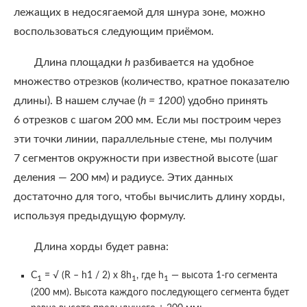
лежащих в недосягаемой для шнура зоне, можно
воспользоваться следующим приёмом.
Длина площадки
h
разбивается на удобное
множество отрезков (количество, кратное показателю
длины). В нашем случае (
h = 1200
) удобно принять
6 отрезков с шагом 200 мм. Если мы построим через
эти точки линии, параллельные стене, мы получим
7 сегментов окружности при известной высоте (шаг
деления — 200 мм) и радиусе. Этих данных
достаточно для того, чтобы вычислить длину хорды,
используя предыдущую формулу.
Длина хорды будет равна:
С
= √ (R – h1 / 2) х 8h
, где h
— высота 1-го сегмента
1
1
1
(200 мм). Высота каждого последующего сегмента будет