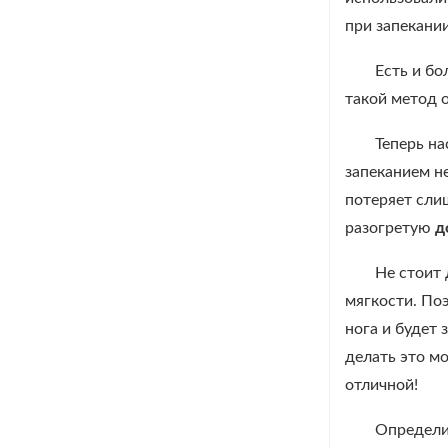
при запекани
Есть и бо
такой метод 
Теперь на
запеканием не
потеряет сли
разогретую
д
Не стоит 
мягкости. По
нога и будет
делать это мо
отличной!
Определит