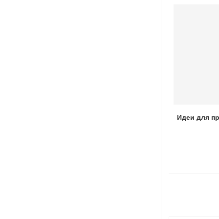
Как готовить уху на костре
Идеи для п
06.10.2022