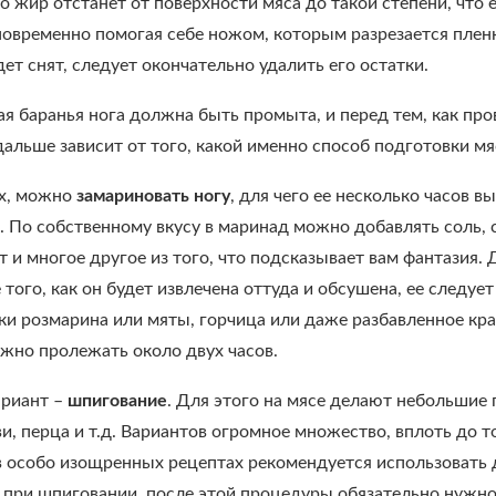
о жир отстанет от поверхности мяса до такой степени, что 
дновременно помогая себе ножом, которым разрезается плен
ет снят, следует окончательно удалить его остатки.
я баранья нога должна быть промыта, и перед тем, как пр
дальше зависит от того, какой именно способ подготовки м
х, можно
замариновать ногу
, для чего ее несколько часов 
а. По собственному вкусу в маринад можно добавлять соль, 
т и многое другое из того, что подсказывает вам фантазия.
е того, как он будет извлечена оттуда и обсушена, ее след
ки розмарина или мяты, горчица или даже разбавленное кра
жно пролежать около двух часов.
ариант –
шпигование
. Для этого на мясе делают небольшие 
и, перца и т.д. Вариантов огромное множество, вплоть до 
 в особо изощренных рецептах рекомендуется использовать д
 при шпиговании, после этой процедуры обязательно нужно