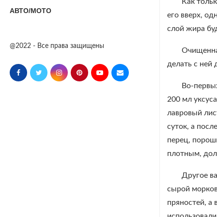
Как тольк
АВТО/МОТО
его вверх, о
слой жира буд
@2022 - Все права защищены
Очищенна
делать с ней 
Во-первы
200 мл уксус
лавровый лис
суток, а посл
перец, порош
плотным, дол
Другое в
сырой морков
пряностей, а
использовали