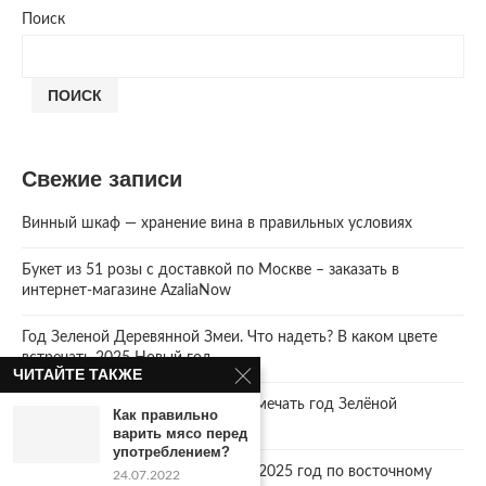
Поиск
ПОИСК
Свежие записи
Винный шкаф — хранение вина в правильных условиях
Букет из 51 розы с доставкой по Москве – заказать в
интернет-магазине AzaliaNow
Год Зеленой Деревянной Змеи. Что надеть? В каком цвете
встречать 2025 Новый год.
ЧИТАЙТЕ ТАКЖЕ
2025 год. Где и как правильно отмечать год Зелёной
Как правильно
Деревянной Змеи
варить мясо перед
употреблением?
Что год грядущий нам готовит… 2025 год по восточному
24.07.2022