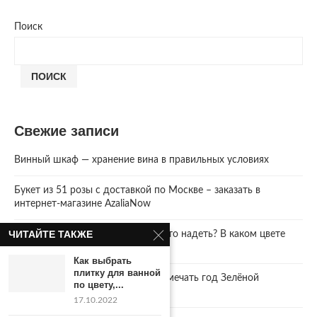
Поиск
ПОИСК
Свежие записи
Винный шкаф — хранение вина в правильных условиях
Букет из 51 розы с доставкой по Москве – заказать в
интернет-магазине AzaliaNow
ЧИТАЙТЕ ТАКЖЕ
Год Зеленой Деревянной Змеи. Что надеть? В каком цвете
встречать 2025 Новый год.
Как выбрать
плитку для ванной
2025 год. Где и как правильно отмечать год Зелёной
по цвету,...
Деревянной Змеи
17.10.2022