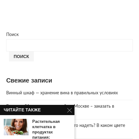
Поиск
ПОИСК
Свежие записи
Винный шкаф — хранение вина в правильных условиях
Букет из 51 розы с доставкой по Москве – заказать в
ЧИТАЙТЕ ТАКЖЕ
интернет-магазине AzaliaNow
Растительная
Год Зеленой Деревянной Змеи. Что надеть? В каком цвете
клетчатка в
встречать 2025 Новый год.
продуктах
питания: