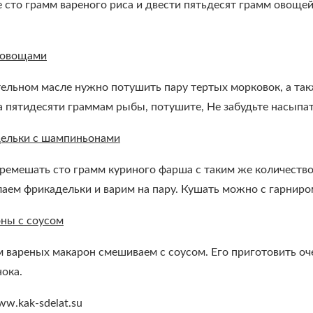
сто грамм вареного риса и двести пятьдесят грамм овощей
 овощами
ельном масле нужно потушить пару тертых морковок, а так
та пятидесяти граммам рыбы, потушите, Не забудьте насыпат
ельки с шампиньонами
ремешать сто грамм куриного фарша с таким же количество
лаем фрикадельки и варим на пару. Кушать можно с гарниро
ны с соусом
 вареных макарон смешиваем с соусом. Его приготовить оч
нока.
w.kak-sdelat.su