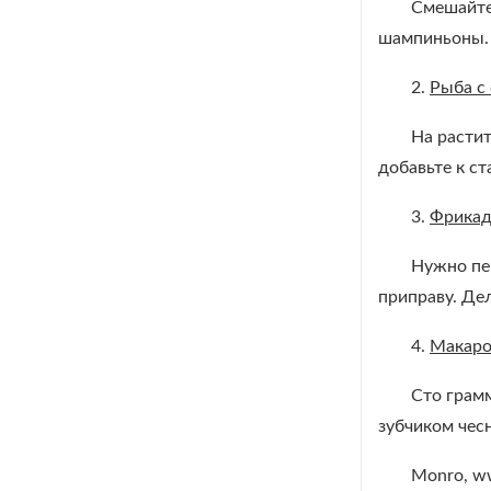
Смешайте 
шампиньоны.
2.
Рыба с
На растит
добавьте к с
3.
Фрикад
Нужно пе
приправу. Де
4.
Макаро
Сто грамм
зубчиком чес
Monro, ww