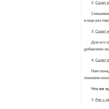
2.
Салат 
Смешиваем
и еще раз пе
3.
Салат и
Для его 
добавляем зе
4.
Салат 
Нам понад
ложками конс
Что же ж
1.
Рис с 