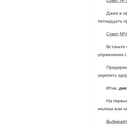
Совет №
Даже в оф
пятнадцать п
Совет №
Встаньте
упражнения с
Придержи
укрепить здо
Итак,
дие
На первы
молока или ч
Выбирайт