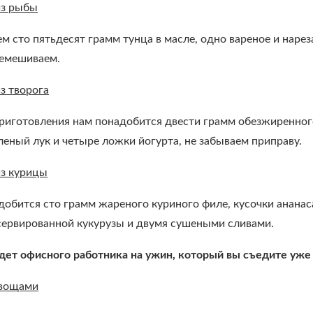
из рыбы
 сто пятьдесят грамм тунца в масле, одно вареное и наре
ремешиваем.
з творога
приготовления нам понадобится двести грамм обезжиренног
леный лук и четыре ложки йогурта, не забываем приправу.
из курицы
обится сто грамм жареного куриного филе, кусочки ананаса
ервированной кукурузы и двумя сушеными сливами.
дет офисного работника на ужин, который вы съедите уже
овощами