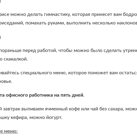
5
исе можно делать гимнастику, которая принесет вам бодрос
риседаний, помахать руками, выполнить несколько наклонов
6
 пораньше перед работой, чтобы можно было сделать утрен
о скакалкой.
вайтесь специального меню, которое поможет вам остаться 
ровье.
та офисного работника на пять дней
.
й завтрак выпиваем ячменный кофе или чай без сахара, мож
ашку кефира, можно йогурт.
е меню: