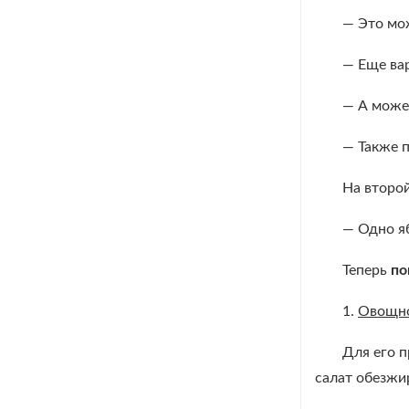
— Это мож
— Еще вар
— А может
— Также п
На второй
— Одно яб
Теперь
по
1.
Овощно
Для его п
салат обезжи