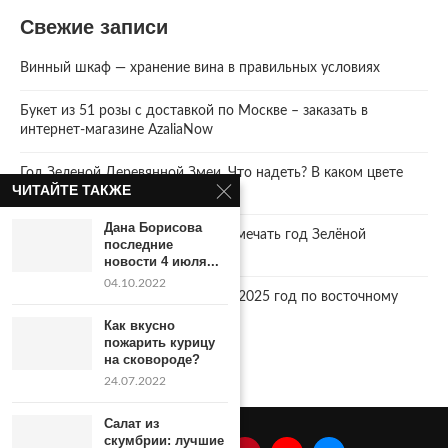
Свежие записи
Винный шкаф — хранение вина в правильных условиях
Букет из 51 розы с доставкой по Москве – заказать в
интернет-магазине AzaliaNow
Год Зеленой Деревянной Змеи. Что надеть? В каком цвете
ЧИТАЙТЕ ТАКЖЕ
встречать 2025 Новый год.
Дана Борисова
2025 год. Где и как правильно отмечать год Зелёной
последние
Деревянной Змеи
новости 4 июля...
04.10.2022
Что год грядущий нам готовит… 2025 год по восточному
календарю.
Как вкусно
пожарить курицу
на сковороде?
24.07.2022
Салат из
скумбрии: лучшие