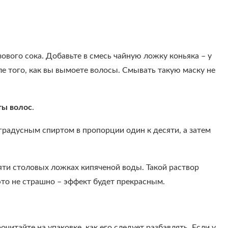
ового сока. Добавьте в смесь чайную ложку коньяка – у
е того, как вы вымоете волосы. Смывать такую маску не
ты волос
.
градусным спиртом в пропорции один к десяти, а затем
яти столовых ложках кипяченой воды. Такой раствор
 это не страшно – эффект будет прекрасным.
итайте на упаковке, как его следует разбавлять. Если у