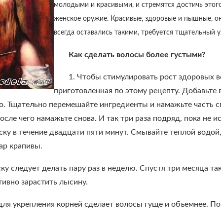
молодыми и красивыми, и стремятся достичь этог
женское оружие. Красивые, здоровые и пышные, он
всегда оставались такими, требуется тщательный у
Как сделать волосы более густыми?
1. Чтобы стимулировать рост здоровых 
приготовленная по этому рецепту. Добавьте 
о. Тщательно перемешайте ингредиенты и намажьте часть см
осле чего намажьте снова. И так три раза подряд, пока не 
ску в течение двадцати пяти минут. Смывайте теплой водой
ар крапивы.
ку следует делать пару раз в неделю. Спустя три месяца т
ивно зарастить лысину.
 для укрепления корней сделает волосы гуще и объемнее. П