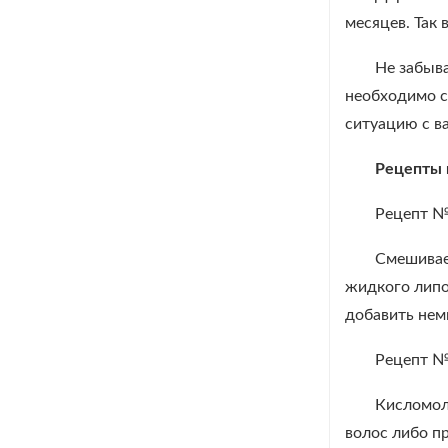
месяцев. Так 
Не забыва
необходимо с
ситуацию с в
Рецепты 
Рецепт 
Смешиваем
жидкого липо
добавить нем
Рецепт 
Кисломол
волос либо п