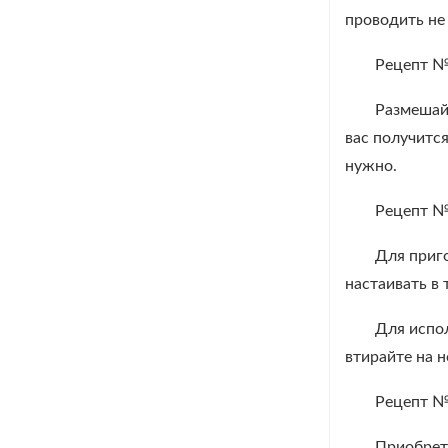
проводить не
Рецепт 
Размешайт
вас получитс
нужно.
Рецепт 
Для приго
настаивать в 
Для испол
втирайте на н
Рецепт 
Приобрети