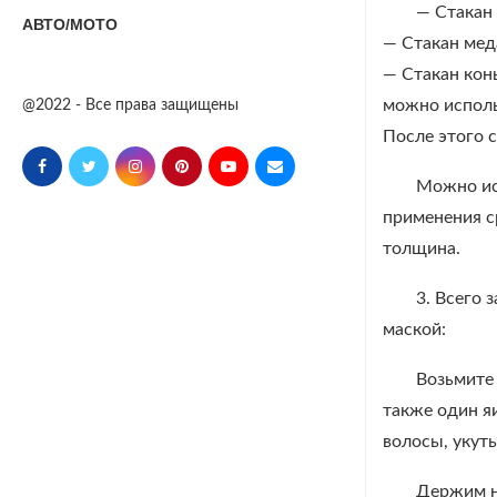
— Стакан 
АВТО/МОТО
— Стакан мед
— Стакан конь
можно исполь
@2022 - Все права защищены
После этого 
Можно ис
применения с
толщина.
3. Всего 
маской:
Возьмите 
также один я
волосы, укут
Держим на