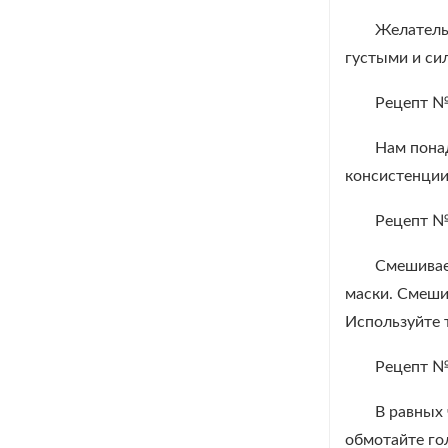
Желатель
густыми и си
Рецепт 
Нам пона
консистенции
Рецепт 
Смешивае
маски. Смешив
Используйте т
Рецепт 
В равных
обмотайте го