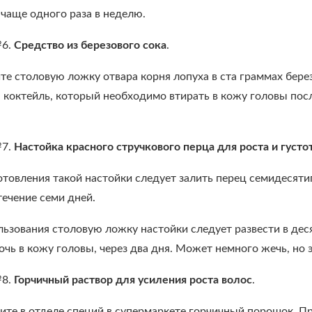
 чаще одного раза в неделю.
№6.
Средство из березового сока
.
е столовую ложку отвара корня лопуха в ста граммах берез
я коктейль, который необходимо втирать в кожу головы посл
№7.
Настойка красного стручкового перца для роста и густо
товления такой настойки следует залить перец семидесяти
течение семи дней.
ьзования столовую ложку настойки следует развести в дес
очь в кожу головы, через два дня. Может немного жечь, но
№8.
Горчичный раствор для усиления роста волос
.
те в отделе специй в супермаркете горчичный порошок. Проч