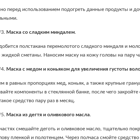
но перед использованием подогреть данные продукты и доб
льными.
№3.
Маска со сладким миндалем
.
добится полстакана перемолотого сладкого миндаля и мол
 жидкой сметаны. Наносим маску на кожу головы на пару ч
№4.
Маска с медом и коньяком для увеличения густоты вол
м в равных пропорциях мед, коньяк, а также крупные гран
айте компоненты в стеклянной банке, после чего закройте 
акое средство пару раз в месяц.
№5.
Маска из дегтя и оливкового масла
.
 частях смешайте деготь и оливковое масло, тщательно пок
лову пленкой и полотенцем. Через полчаса смойте средств