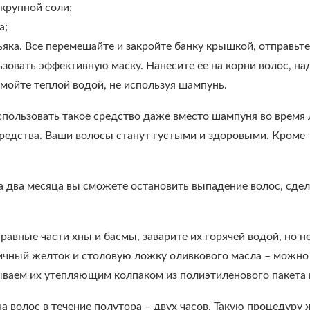
крупной соли;
а;
яка. Все перемешайте и закройте банку крышкой, отправьте 
зовать эффективную маску. Нанесите ее на корни волос, на
смойте теплой водой, не используя шампунь.
пользовать такое средство даже вместо шампуня во время л
редства. Ваши волосы станут густыми и здоровыми. Кроме то
за два месяца вы сможете остановить выпадение волос, сде
равные части хны и басмы, заварите их горячей водой, но 
ичный желток и столовую ложку оливкового масла – можно 
ываем их утепляющим колпаком из полиэтиленового пакета 
 волос в течение полутора – двух часов. Такую процедуру 