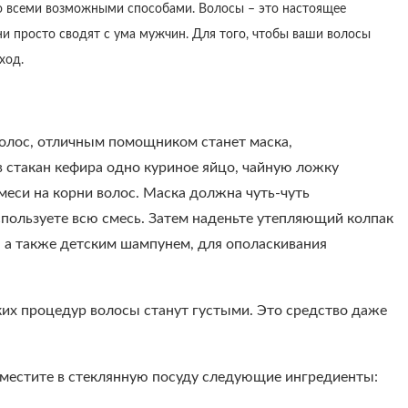
о всеми возможными способами. Волосы – это настоящее
и просто сводят с ума мужчин. Для того, чтобы ваши волосы
ход.
волос, отличным помощником станет маска,
в стакан кефира одно куриное яйцо, чайную ложку
еси на корни волос. Маска должна чуть-чуть
используете всю смесь. Затем наденьте утепляющий колпак
, а также детским шампунем, для ополаскивания
аких процедур волосы станут густыми. Это средство даже
оместите в стеклянную посуду следующие ингредиенты: