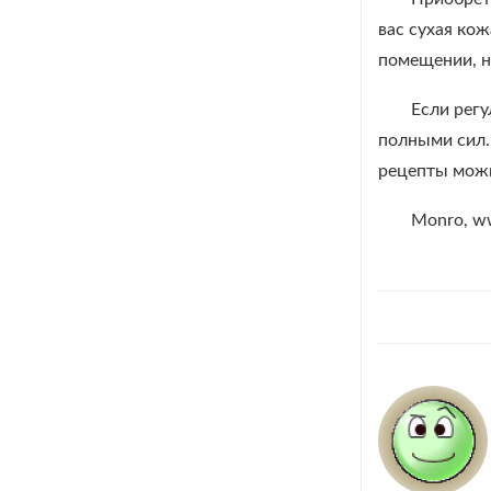
вас сухая ко
помещении, на
Если регу
полными сил.
рецепты можн
Monro, ww