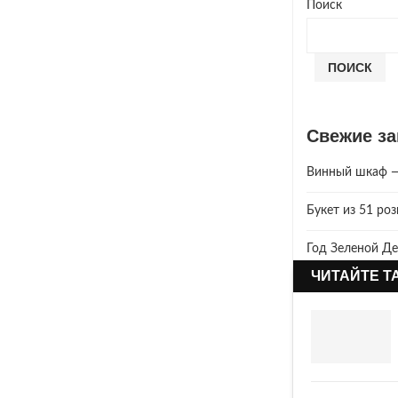
Поиск
ПОИСК
Свежие за
Винный шкаф — 
Букет из 51 ро
Год Зеленой Де
ЧИТАЙТЕ Т
2025 год. Где 
Что год грядущ