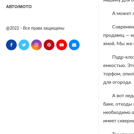
машину для о
АВТО/МОТО
А может л
Современ
@2022 - Все права защищены
продавец — к
ямой. Мы же 
Пудр-кло
емкостью. Эт
торфом, опил
для огорода.
А вот не
баке, отходы
необходимо о
имеет скверн