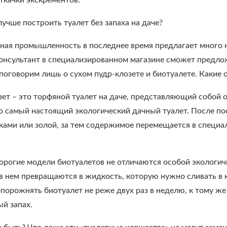
ткачки экскрементов.
учше построить туалет без запаха на даче?
ная промышленность в последнее время предлагает много н
онсультант в специализированном магазине сможет предлож
поговорим лишь о сухом пудр-клозете и биотуалете. Какие 
зет – это торфяной туалет на даче, представляющий собой
о самый настоящий экологический дачный туалет. После п
ками или золой, за тем содержимое перемещается в специал
дорогие модели биотуалетов не отличаются особой экологич
 в нем превращаются в жидкость, которую нужно сливать в 
порожнять биотуалет не реже двух раз в неделю, к тому ж
ый запах.