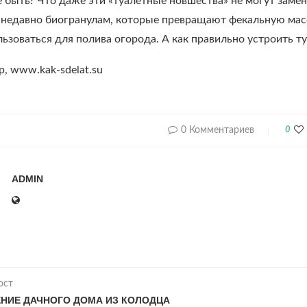
е быть? Что даже эти «туалетные новшества» не могут заме
недавно биогранулам, которые превращают фекальную массу
ьзоваться для полива огорода. А как правильно устроить ту
, www.kak-sdelat.su
0 Комментариев
0
ADMIN
ост
НИЕ ДАЧНОГО ДОМА ИЗ КОЛОДЦА