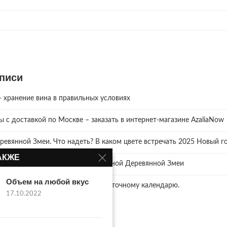
писи
хранение вина в правильных условиях
зы с доставкой по Москве – заказать в интернет-магазине AzaliaNow
ревянной Змеи. Что надеть? В каком цвете встречать 2025 Новый го
АКЖЕ
и как правильно отмечать год Зелёной Деревянной Змеи
Объем на любой вкус
ий нам готовит… 2025 год по восточному календарю.
17.10.2022