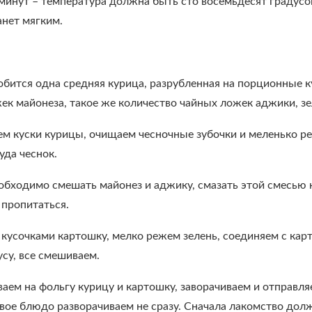
 минут – температура должна быть сто восемьдесят градусо
анет мягким.
бится одна средняя курица, разрубленная на порционные ку
ек майонеза, такое же количество чайных ложек аджики, зе
м куски курицы, очищаем чесночные зубочки и меленько ре
уда чеснок.
обходимо смешать майонез и аджику, смазать этой смесью к
 пропитаться.
кусочками картошку, мелко режем зелень, соединяем с кар
усу, все смешиваем.
ем на фольгу курицу и картошку, заворачиваем и отправляе
товое блюдо разворачиваем не сразу. Сначала лакомство д