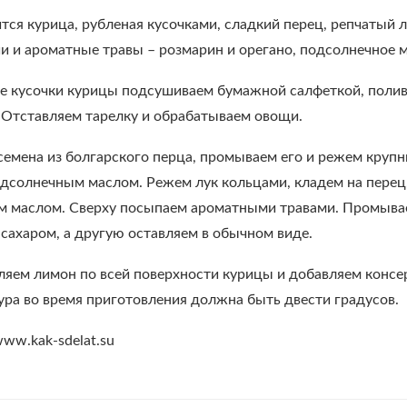
ся курица, рубленая кусочками, сладкий перец, репчатый 
ии и ароматные травы – розмарин и орегано, подсолнечное 
 кусочки курицы подсушиваем бумажной салфеткой, полив
 Отставляем тарелку и обрабатываем овощи.
емена из болгарского перца, промываем его и режем крупн
дсолнечным маслом. Режем лук кольцами, кладем на перец
 маслом. Сверху посыпаем ароматными травами. Промываем
сахаром, а другую оставляем в обычном виде.
ляем лимон по всей поверхности курицы и добавляем консе
тура во время приготовления должна быть двести градусов.
www.kak-sdelat.su