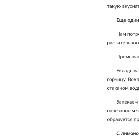
такую вкусня
Еще один
Нам потр
растительног
Промывае
Укладыва
горчицу. Все
стаканом воды
Запекаем 
нарезанным ч
образуется пр
С лимоно