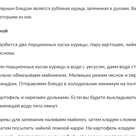
ярным блюдом является рубленая курица, запеченная в духовке. Ва
оторыми из них.
кой
добится два порционных куска курицы, пару картошек, чайн
еснока.
 порционные куски курицы в воде с уксусом, даем воде ст
ельно обмазываем майонезом. Меленько режем чеснок и пер
инадом. Отправляем блюдо в холодильник минимум на полч
ртофель и нарезаем дольками. Если вы будете выкладывать
 кипящей воде пять минут.
ормы для запекания наливаем майонез, затем кладем слоям
 затем посыпать чайной ложкой карри. На картофель кладе