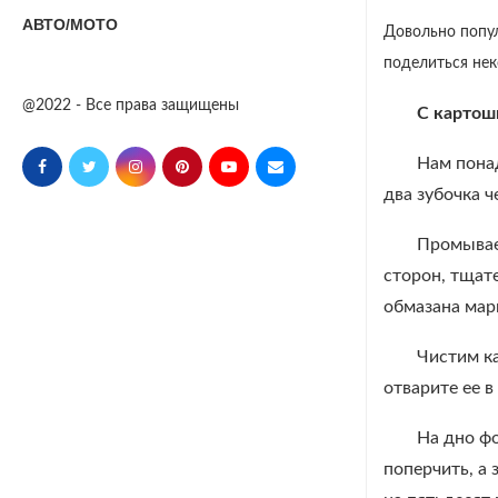
АВТО/МОТО
Довольно попул
поделиться нек
@2022 - Все права защищены
С картош
Нам пона
два зубочка ч
Промываем
сторон, тщат
обмазана мар
Чистим ка
отварите ее в
На дно ф
поперчить, а