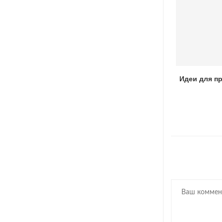
Как готовить уху на костре
Идеи для п
06.10.2022