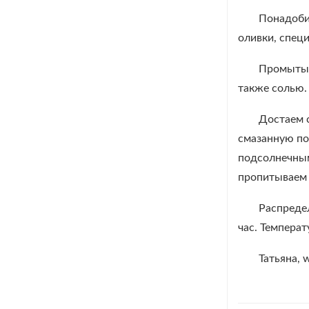
Понадобит
оливки, спец
Промытые
также солью.
Достаем с
смазанную по
подсолнечным
пропитываем 
Распреде
час. Темпера
Татьяна, 