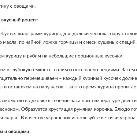
тину с овощами.
 вкусный рецепт
ебуется килограмм курицы, две дольки чеснока, пару столо
о масла, по чайной ложке горчицы и смеси сушеных специй.
м курицу и рубим на небольшие порционные кусочки.
ем в глубокую емкость, солим и посыпаем специями. Затем
 тщательно перемешиваем – каждый куриный кусочек долже
 и оставляем на пару часов – за это время курица пропитае
лакомство в духовке в течение часа при температуре двест
есноком. Образуется хрустящая румяная корочка. Блюдо го
и жарке. В качестве украшения используйте веточки укропа
м и овощами