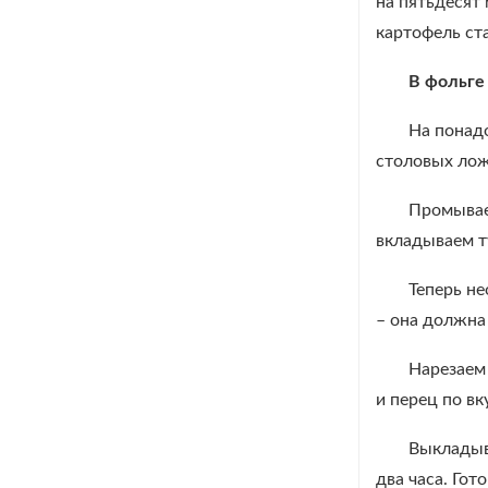
на пятьдесят
картофель ст
В фольге
На понадо
столовых лож
Промывае
вкладываем т
Теперь не
– она должна
Нарезаем 
и перец по вк
Выкладыва
два часа. Го