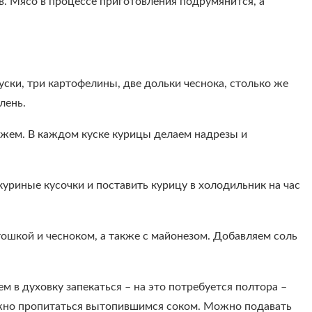
в. Мясо в процессе приготовления подрумянится, а
ски, три картофелины, две дольки чеснока, столько же
лень.
жем. В каждом куске курицы делаем надрезы и
уриные кусочки и поставить курицу в холодильник на час
тошкой и чесноком, а также с майонезом. Добавляем соль
м в духовку запекаться – на это потребуется полтора –
олжно пропитаться вытопившимся соком. Можно подавать