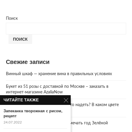
Поиск
ПОИСК
Свежие записи
Винный шкаф — хранение вина в правильных условиях
Букет из 51 розы с доставкой по Москве – заказать в
интернет-магазине AzaliaNow
ЧИТАЙТЕ ТАКЖЕ
Год Зеленой Деревянной Змеи. Что надеть? В каком цвете
встречать 2025 Новый год.
Запеканка творожная с рисом,
рецепт
24.07.2022
2025 год. Где и как правильно отмечать год Зелёной
Деревянной Змеи