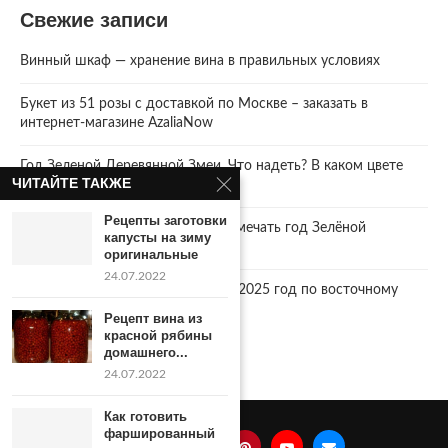
Свежие записи
Винный шкаф — хранение вина в правильных условиях
Букет из 51 розы с доставкой по Москве – заказать в
интернет-магазине AzaliaNow
Год Зеленой Деревянной Змеи. Что надеть? В каком цвете
ЧИТАЙТЕ ТАКЖЕ
встречать 2025 Новый год.
Рецепты заготовки
2025 год. Где и как правильно отмечать год Зелёной
капусты на зиму
Деревянной Змеи
оригинальные
24.07.2022
Что год грядущий нам готовит… 2025 год по восточному
календарю.
Рецепт вина из
красной рябины
домашнего...
24.07.2022
Как готовить
фаршированный