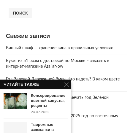
ПОИСК
Свежие записи
Винный шкаф — хранение вина в правильных условиях
Букет из 51 розы с доставкой по Москве – заказать в
интернет-магазине AzaliaNow
Год Зеленой Деревянной Змеи. Что надеть? В каком цвете
ЧИТАЙТЕ ТАКЖЕ
встречать 2025 Новый год.
Консервирование
2025 год. Где и как правильно отмечать год Зелёной
цветной капусты,
Деревянной Змеи
рецепты
24.07.2022
Что год грядущий нам готовит… 2025 год по восточному
календарю.
Творожные
запеканки в