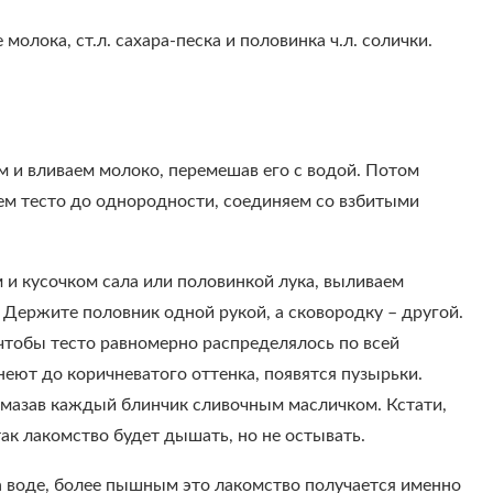
молока, ст.л. сахара-песка и половинка ч.л. солички.
м и вливаем молоко, перемешав его с водой. Потом
аем тесто до однородности, соединяем со взбитыми
 и кусочком сала или половинкой лука, выливаем
Держите половник одной рукой, а сковородку – другой.
чтобы тесто равномерно распределялось по всей
неют до коричневатого оттенка, появятся пузырьки.
омазав каждый блинчик сливочным масличком. Кстати,
к лакомство будет дышать, но не остывать.
на воде, более пышным это лакомство получается именно