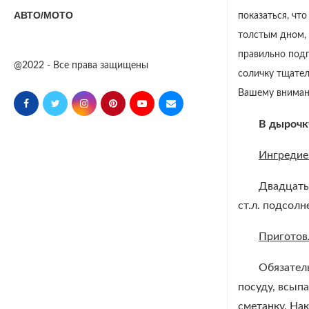
АВТО/МОТО
показаться, чт
толстым дном, 
правильно подг
@2022 - Все права защищены
соличку тщател
Вашему внимани
В дырочк
Ингреди
Двадцать 
ст.л. подсол
Приготов
Обязател
посуду, всып
сметанку. Нак