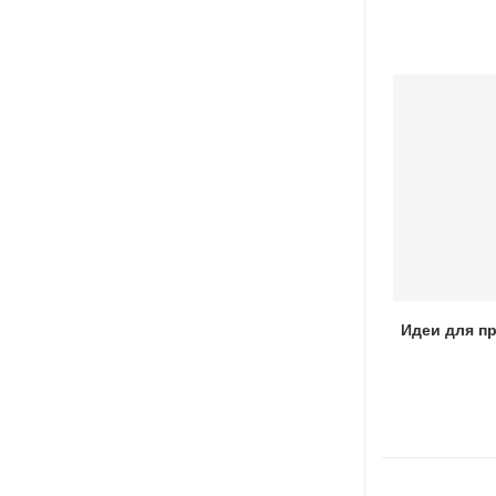
Как готовить уху на костре
Идеи для п
06.10.2022