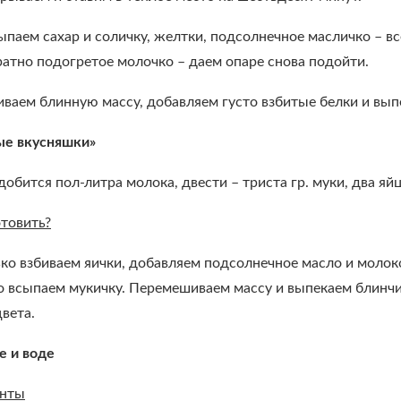
паем сахар и соличку, желтки, подсолнечное масличко – в
ратно подогретое молочко – даем опаре снова подойти.
ваем блинную массу, добавляем густо взбитые белки и вып
е вкусняшки»
обится пол-литра молока, двести – триста гр. муки, два яйц
отовить?
о взбиваем яички, добавляем подсолнечное масло и молоко 
о всыпаем мукичку. Перемешиваем массу и выпекаем блинчи
вета.
е и воде
енты