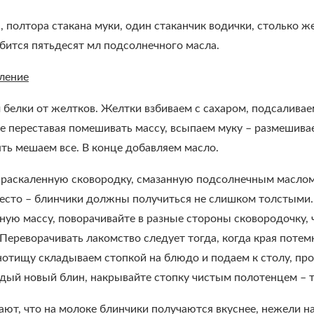
, полтора стакана муки, один стаканчик водички, столько же 
бится пятьдесят мл подсолнечного масла.
ление
белки от желтков. Желтки взбиваем с сахаром, подсаливае
не переставая помешивать массу, всыпаем муку – размешив
ять мешаем все. В конце добавляем масло.
а раскаленную сковородку, смазанную подсолнечным маслом
есто – блинчики должны получиться не слишком толстыми. 
ную массу, поворачивайте в разные стороны сковородочку, 
 Переворачивать лакомство следует тогда, когда края потем
нотищу складываем стопкой на блюдо и подаем к столу, пр
дый новый блин, накрывайте стопку чистым полотенцем – та
ают, что на молоке блинчики получаются вкуснее, нежели 