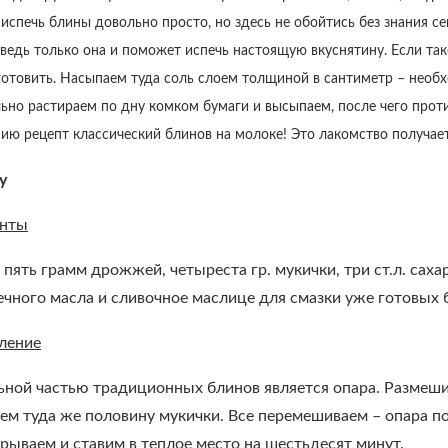
о испечь блины довольно просто, но здесь не обойтись без знания 
ведь только она и поможет испечь настоящую вкуснятину. Если тако
отовить. Насыпаем туда соль слоем толщиной в сантиметр – необх
ьно растираем по дну комком бумаги и высыпаем, после чего проти
ю рецепт классический блинов на молоке! Это лакомство получает
у
енты
пять грамм дрожжей, четыреста гр. мукички, три ст.л. сахар
нечного масла и сливочное маслице для смазки уже готовых 
ление
ьной частью традиционных блинов является опара. Размеши
аем туда же половину мукички. Все перемешиваем – опара
рываем и ставим в теплое место на шестьдесят минут.