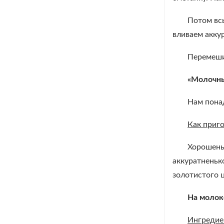
Потом всы
вливаем акку
Перемеши
«Молочны
Нам понад
Как приг
Хорошеньк
аккуратненьк
золотистого ц
На молок
Ингреди