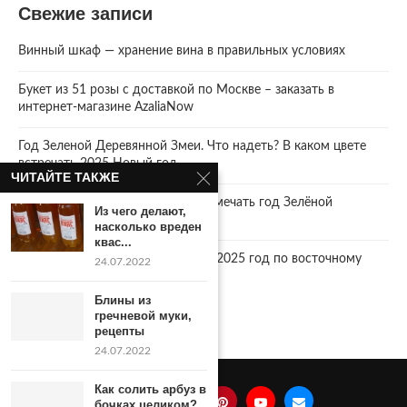
Свежие записи
Винный шкаф — хранение вина в правильных условиях
Букет из 51 розы с доставкой по Москве – заказать в
интернет-магазине AzaliaNow
Год Зеленой Деревянной Змеи. Что надеть? В каком цвете
встречать 2025 Новый год.
ЧИТАЙТЕ ТАКЖЕ
2025 год. Где и как правильно отмечать год Зелёной
Из чего делают,
Деревянной Змеи
насколько вреден
квас...
Что год грядущий нам готовит… 2025 год по восточному
24.07.2022
календарю.
Блины из
гречневой муки,
рецепты
24.07.2022
Как солить арбуз в
бочках целиком?