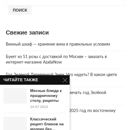
ПОИСК
Свежие записи
Винный шкаф — хранение вина в правильных условиях
Букет из 51 розы с доставкой по Москве – заказать в
интернет-магазине AzaliaNow
Год Зеленой Деревянной Змеи. Что надеть? В каком цвете
ЧИТАЙТЕ ТАКЖЕ
встречать 2025 Новый год.
Мясные блюда к
2025 год. Где и как правильно отмечать год Зелёной
праздничному
Деревянной Змеи
столу, рецепты
24.07.2022
Что год грядущий нам готовит… 2025 год по восточному
календарю.
Классический
рецепт блинов на
молоке без...